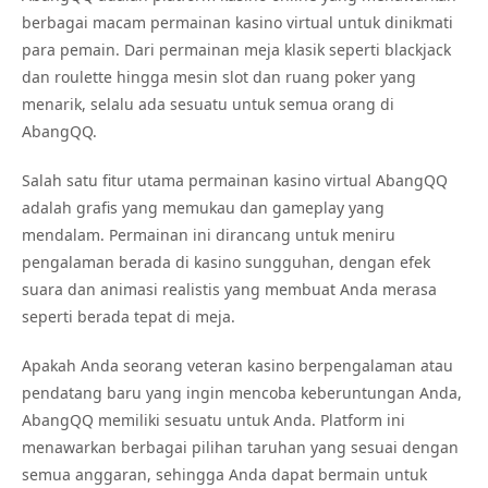
berbagai macam permainan kasino virtual untuk dinikmati
para pemain. Dari permainan meja klasik seperti blackjack
dan roulette hingga mesin slot dan ruang poker yang
menarik, selalu ada sesuatu untuk semua orang di
AbangQQ.
Salah satu fitur utama permainan kasino virtual AbangQQ
adalah grafis yang memukau dan gameplay yang
mendalam. Permainan ini dirancang untuk meniru
pengalaman berada di kasino sungguhan, dengan efek
suara dan animasi realistis yang membuat Anda merasa
seperti berada tepat di meja.
Apakah Anda seorang veteran kasino berpengalaman atau
pendatang baru yang ingin mencoba keberuntungan Anda,
AbangQQ memiliki sesuatu untuk Anda. Platform ini
menawarkan berbagai pilihan taruhan yang sesuai dengan
semua anggaran, sehingga Anda dapat bermain untuk