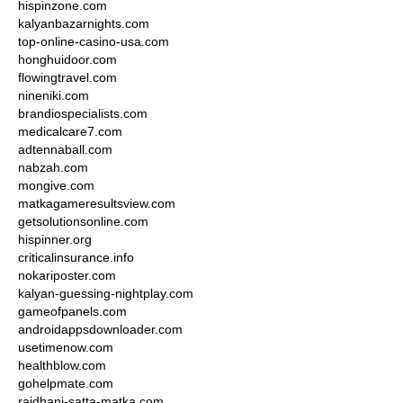
hispinzone.com
kalyanbazarnights.com
top-online-casino-usa.com
honghuidoor.com
flowingtravel.com
nineniki.com
brandiospecialists.com
medicalcare7.com
adtennaball.com
nabzah.com
mongive.com
matkagameresultsview.com
getsolutionsonline.com
hispinner.org
criticalinsurance.info
nokariposter.com
kalyan-guessing-nightplay.com
gameofpanels.com
androidappsdownloader.com
usetimenow.com
healthblow.com
gohelpmate.com
rajdhani-satta-matka.com