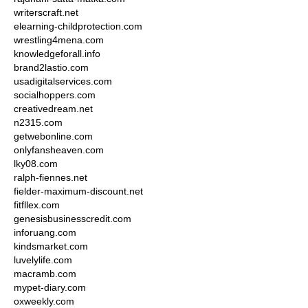
writerscraft.net
elearning-childprotection.com
wrestling4mena.com
knowledgeforall.info
brand2lastio.com
usadigitalservices.com
socialhoppers.com
creativedream.net
n2315.com
getwebonline.com
onlyfansheaven.com
lky08.com
ralph-fiennes.net
fielder-maximum-discount.net
fitfllex.com
genesisbusinesscredit.com
inforuang.com
kindsmarket.com
luvelylife.com
macramb.com
mypet-diary.com
oxweekly.com