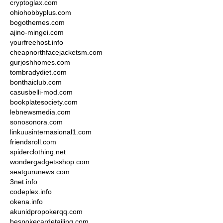
cryptoglax.com
ohiohobbyplus.com
bogothemes.com
ajino-mingei.com
yourfreehost.info
cheapnorthfacejacketsm.com
gurjoshhomes.com
tombradydiet.com
bonthaiclub.com
casusbelli-mod.com
bookplatesociety.com
lebnewsmedia.com
sonosonora.com
linkuusinternasional1.com
friendsroll.com
spiderclothing.net
wondergadgetsshop.com
seatgurunews.com
3net.info
codeplex.info
okena.info
akunidpropokerqq.com
bespokecardetailing.com