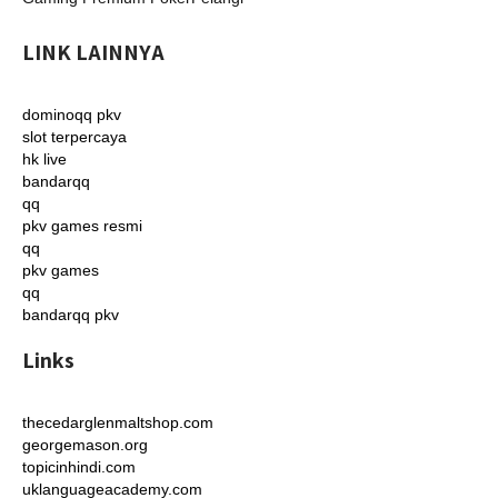
LINK LAINNYA
dominoqq pkv
slot terpercaya
hk live
bandarqq
qq
pkv games resmi
qq
pkv games
qq
bandarqq pkv
Links
thecedarglenmaltshop.com
georgemason.org
topicinhindi.com
uklanguageacademy.com