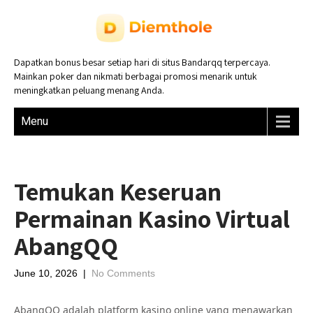
Dapatkan bonus besar setiap hari di situs Bandarqq terpercaya.
Mainkan poker dan nikmati berbagai promosi menarik untuk
meningkatkan peluang menang Anda.
Menu
Temukan Keseruan
Permainan Kasino Virtual
AbangQQ
June 10, 2026
|
No Comments
AbangQQ adalah platform kasino online yang menawarkan