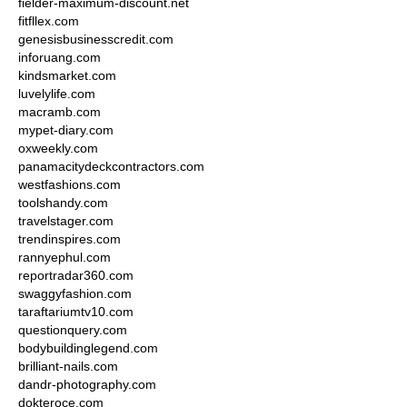
fielder-maximum-discount.net
fitfllex.com
genesisbusinesscredit.com
inforuang.com
kindsmarket.com
luvelylife.com
macramb.com
mypet-diary.com
oxweekly.com
panamacitydeckcontractors.com
westfashions.com
toolshandy.com
travelstager.com
trendinspires.com
rannyephul.com
reportradar360.com
swaggyfashion.com
taraftariumtv10.com
questionquery.com
bodybuildinglegend.com
brilliant-nails.com
dandr-photography.com
dokteroce.com