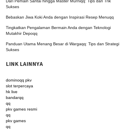
Dari Pemain Santai hingga Master Murniqq: Tips dan Trik
Sukses
Bebaskan Jiwa Koki Anda dengan Inspirasi Resep Menuqq
Tingkatkan Pengalaman Bermain Anda dengan Teknologi
Mutakhir Depoqq
Panduan Utama Menang Besar di Wargaqq: Tips dan Strategi
Sukses
LINK LAINNYA
dominoqq pkv
slot terpercaya
hk live
bandarqq
qq
pkv games resmi
qq
pkv games
qq