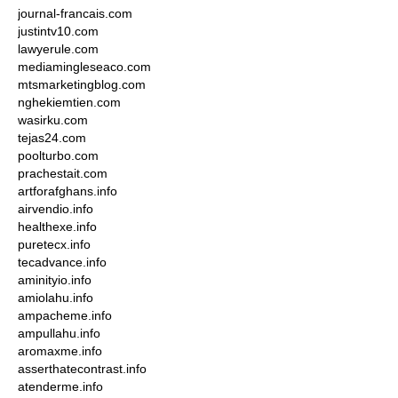
journal-francais.com
justintv10.com
lawyerule.com
mediamingleseaco.com
mtsmarketingblog.com
nghekiemtien.com
wasirku.com
tejas24.com
poolturbo.com
prachestait.com
artforafghans.info
airvendio.info
healthexe.info
puretecx.info
tecadvance.info
aminityio.info
amiolahu.info
ampacheme.info
ampullahu.info
aromaxme.info
asserthatecontrast.info
atenderme.info