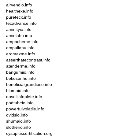
airvendio.info
healthexe.info
puretecx.info
tecadvance.info
aminityio.info
amiolahu.info
ampacheme.info
ampullahu.info
aromaxme.info
asserthatecontrast.info
atenderme.info
bangumiio.info
bekosunhu.info
beneficialgrandiose.info
blomaio.info
dosellinfoplete.info
podtubeio.info
powerfulvolatile.info
qvidsio.info
shumaio.info
slotherio.info
cysapluscertification.org