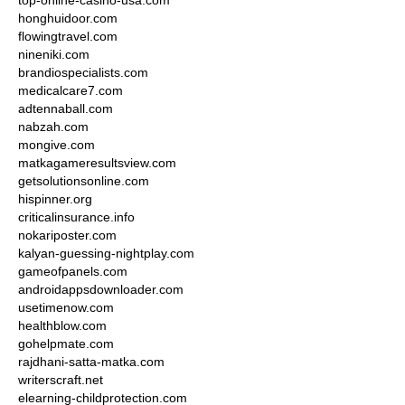
top-online-casino-usa.com
honghuidoor.com
flowingtravel.com
nineniki.com
brandiospecialists.com
medicalcare7.com
adtennaball.com
nabzah.com
mongive.com
matkagameresultsview.com
getsolutionsonline.com
hispinner.org
criticalinsurance.info
nokariposter.com
kalyan-guessing-nightplay.com
gameofpanels.com
androidappsdownloader.com
usetimenow.com
healthblow.com
gohelpmate.com
rajdhani-satta-matka.com
writerscraft.net
elearning-childprotection.com