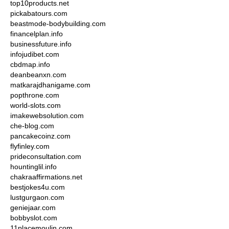
top10products.net
pickabatours.com
beastmode-bodybuilding.com
financelplan.info
businessfuture.info
infojudibet.com
cbdmap.info
deanbeanxn.com
matkarajdhanigame.com
popthrone.com
world-slots.com
imakewebsolution.com
che-blog.com
pancakecoinz.com
flyfinley.com
prideconsultation.com
hountinglil.info
chakraaffirmations.net
bestjokes4u.com
lustgurgaon.com
geniejaar.com
bobbyslot.com
11placemoulin.com