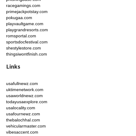
racegamings.com
primejackpotstay.com
pokugaa.com
playvaultgame.com
playgrandresorts.com
romsportal.com
sportsdocfestival.com
shestylestore.com
thingsiwontfinish.com
Links
usafullnewz.com
uktimenetwork.com
usaworldnewz.com
todayusaexplore.com
usalocality.com
usafournewz.com
thebalochhal.com
vehicularmaster.com
vibesaccent.com