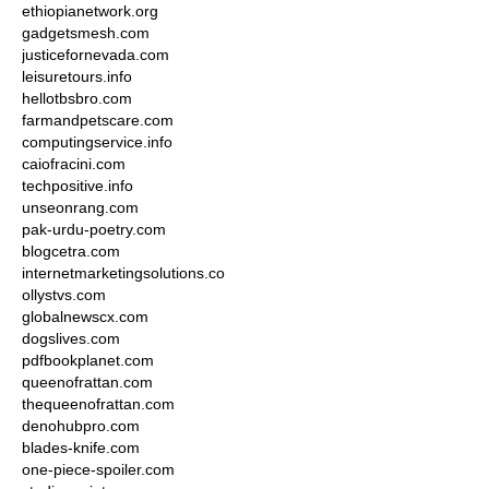
ethiopianetwork.org
gadgetsmesh.com
justicefornevada.com
leisuretours.info
hellotbsbro.com
farmandpetscare.com
computingservice.info
caiofracini.com
techpositive.info
unseonrang.com
pak-urdu-poetry.com
blogcetra.com
internetmarketingsolutions.co
ollystvs.com
globalnewscx.com
dogslives.com
pdfbookplanet.com
queenofrattan.com
thequeenofrattan.com
denohubpro.com
blades-knife.com
one-piece-spoiler.com