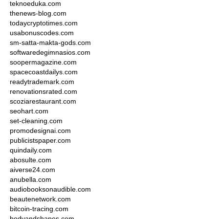
teknoeduka.com
thenews-blog.com
todaycryptotimes.com
usabonuscodes.com
sm-satta-makta-gods.com
softwaredegimnasios.com
soopermagazine.com
spacecoastdailys.com
readytrademark.com
renovationsrated.com
scoziarestaurant.com
seohart.com
set-cleaning.com
promodesignai.com
publicistspaper.com
quindaily.com
abosulte.com
aiverse24.com
anubella.com
audiobooksonaudible.com
beautenetwork.com
bitcoin-tracing.com
bodyandshapes.com