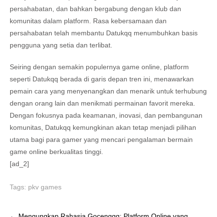
persahabatan, dan bahkan bergabung dengan klub dan
komunitas dalam platform. Rasa kebersamaan dan
persahabatan telah membantu Datukqq menumbuhkan basis
pengguna yang setia dan terlibat.
Seiring dengan semakin populernya game online, platform
seperti Datukqq berada di garis depan tren ini, menawarkan
pemain cara yang menyenangkan dan menarik untuk terhubung
dengan orang lain dan menikmati permainan favorit mereka.
Dengan fokusnya pada keamanan, inovasi, dan pembangunan
komunitas, Datukqq kemungkinan akan tetap menjadi pilihan
utama bagi para gamer yang mencari pengalaman bermain
game online berkualitas tinggi.
[ad_2]
Tags:
pkv games
Post
←
Mengungkap Rahasia Gocengqq: Platform Online yang