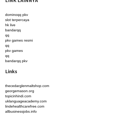
LINK LAINNYA
dominoqq pkv
slot terpercaya
hk live
bandarqq
qq
pkv games resmi
qq
pkv games
qq
bandarqq pkv
Links
thecedarglenmaltshop.com
georgemason.org
topicinhindi.com
uklanguageacademy.com
lindehealthcarefree.com
allbusinessjobs.info