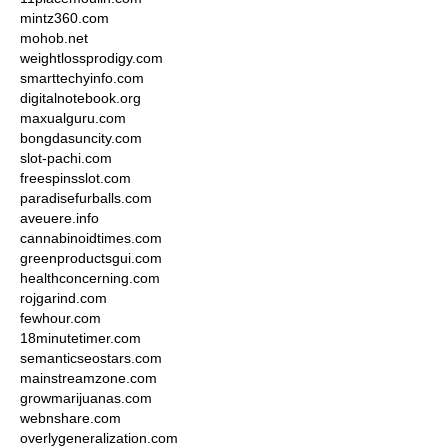
mintz360.com
mohob.net
weightlossprodigy.com
smarttechyinfo.com
digitalnotebook.org
maxualguru.com
bongdasuncity.com
slot-pachi.com
freespinsslot.com
paradisefurballs.com
aveuere.info
cannabinoidtimes.com
greenproductsgui.com
healthconcerning.com
rojgarind.com
fewhour.com
18minutetimer.com
semanticseostars.com
mainstreamzone.com
growmarijuanas.com
webnshare.com
overlygeneralization.com