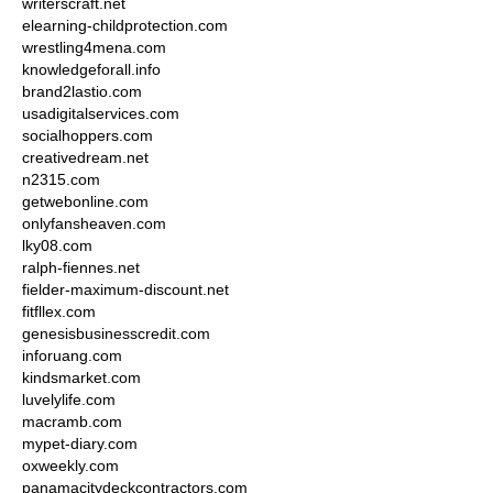
writerscraft.net
elearning-childprotection.com
wrestling4mena.com
knowledgeforall.info
brand2lastio.com
usadigitalservices.com
socialhoppers.com
creativedream.net
n2315.com
getwebonline.com
onlyfansheaven.com
lky08.com
ralph-fiennes.net
fielder-maximum-discount.net
fitfllex.com
genesisbusinesscredit.com
inforuang.com
kindsmarket.com
luvelylife.com
macramb.com
mypet-diary.com
oxweekly.com
panamacitydeckcontractors.com