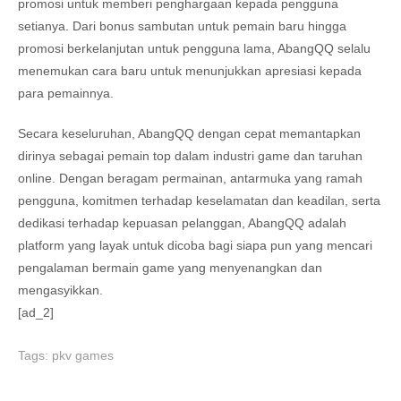
promosi untuk memberi penghargaan kepada pengguna
setianya. Dari bonus sambutan untuk pemain baru hingga
promosi berkelanjutan untuk pengguna lama, AbangQQ selalu
menemukan cara baru untuk menunjukkan apresiasi kepada
para pemainnya.
Secara keseluruhan, AbangQQ dengan cepat memantapkan
dirinya sebagai pemain top dalam industri game dan taruhan
online. Dengan beragam permainan, antarmuka yang ramah
pengguna, komitmen terhadap keselamatan dan keadilan, serta
dedikasi terhadap kepuasan pelanggan, AbangQQ adalah
platform yang layak untuk dicoba bagi siapa pun yang mencari
pengalaman bermain game yang menyenangkan dan
mengasyikkan.
[ad_2]
Tags:
pkv games