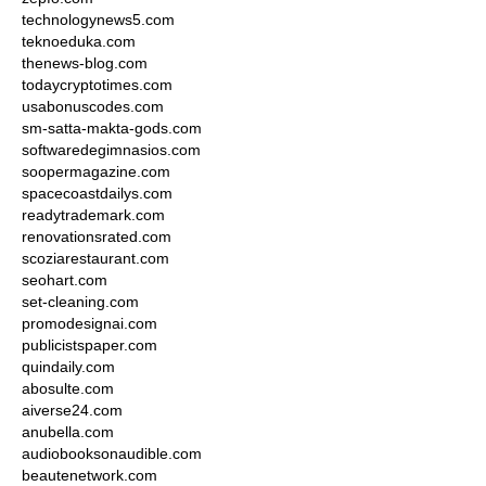
technologynews5.com
teknoeduka.com
thenews-blog.com
todaycryptotimes.com
usabonuscodes.com
sm-satta-makta-gods.com
softwaredegimnasios.com
soopermagazine.com
spacecoastdailys.com
readytrademark.com
renovationsrated.com
scoziarestaurant.com
seohart.com
set-cleaning.com
promodesignai.com
publicistspaper.com
quindaily.com
abosulte.com
aiverse24.com
anubella.com
audiobooksonaudible.com
beautenetwork.com