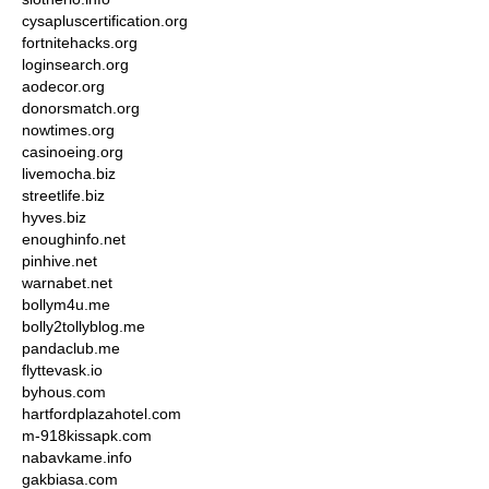
cysapluscertification.org
fortnitehacks.org
loginsearch.org
aodecor.org
donorsmatch.org
nowtimes.org
casinoeing.org
livemocha.biz
streetlife.biz
hyves.biz
enoughinfo.net
pinhive.net
warnabet.net
bollym4u.me
bolly2tollyblog.me
pandaclub.me
flyttevask.io
byhous.com
hartfordplazahotel.com
m-918kissapk.com
nabavkame.info
gakbiasa.com