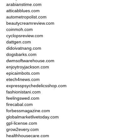
arabianstime.com
atticabblues.com
autometropolist.com
beautycreamreview.com
coinmoh.com
cyclopsreview.com
dattgen.com
didoivatnang.com
dogsbarks.com
dwmsoftwarehouse.com
enjoytroyjackson.com
epicaimbots.com
etech4news.com
expresspsychedelicsshop.com
fashionistani.com
feelingswed.com
firecabal.com
forbessmagazine.com
globalmarketlivetoday.com
gpl-license.com
grow2every.com
healthhousecare.com