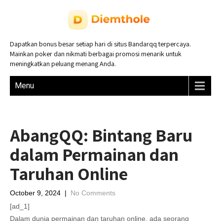
Dapatkan bonus besar setiap hari di situs Bandarqq terpercaya.
Mainkan poker dan nikmati berbagai promosi menarik untuk
meningkatkan peluang menang Anda.
Menu
AbangQQ: Bintang Baru
dalam Permainan dan
Taruhan Online
October 9, 2024
|
No Comments
[ad_1]
Dalam dunia permainan dan taruhan online, ada seorang