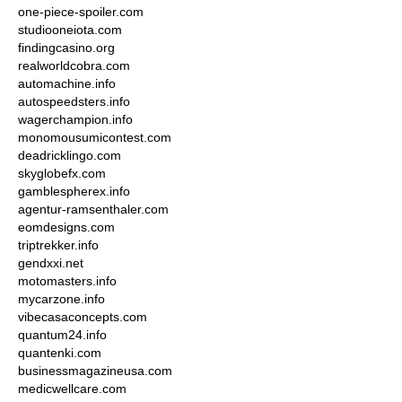
one-piece-spoiler.com
studiooneiota.com
findingcasino.org
realworldcobra.com
automachine.info
autospeedsters.info
wagerchampion.info
monomousumicontest.com
deadricklingo.com
skyglobefx.com
gamblespherex.info
agentur-ramsenthaler.com
eomdesigns.com
triptrekker.info
gendxxi.net
motomasters.info
mycarzone.info
vibecasaconcepts.com
quantum24.info
quantenki.com
businessmagazineusa.com
medicwellcare.com