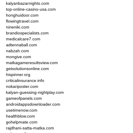
kalyanbazarnights.com
top-online-casino-usa.com
honghuidoor.com
flowingtravel.com
nineniki.com
brandiospecialists.com
medicalcare7.com
adtennaball.com
nabzah.com
mongive.com
matkagameresultsview.com
getsolutionsonline.com
hispinner.org
criticalinsurance.info
nokariposter.com
kalyan-guessing-nightplay.com
gameofpanels.com
androidappsdownloader.com
usetimenow.com
healthblow.com
gohelpmate.com
rajdhani-satta-matka.com