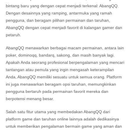
bintang baru yang dengan cepat menjadi terkenal: AbangQQ.
Dengan desainnya yang ramping, antarmuka yang ramah
pengguna, dan beragam pilihan permainan dan taruhan,
AbangQQ dengan cepat menjadi favorit di kalangan gamer dan
petaruh.
AbangQQ menawarkan berbagai macam permainan, antara lain
poker, dominoqq, bandarq, sakong, dan masih banyak lagi.
Apakah Anda seorang profesional berpengalaman yang mencari
tantangan atau pemula yang ingin mengasah keterampilan
Anda, AbangQQ memiliki sesuatu untuk semua orang. Platform
ini juga menawarkan beragam opsi taruhan, memungkinkan
pengguna bertaruh pada permainan favorit mereka dan
berpotensi menang besar.
Salah satu fitur utama yang membedakan AbangQQ dari
platform game dan taruhan online lainnya adalah dedikasinya
untuk memberikan pengalaman bermain game yang aman dan