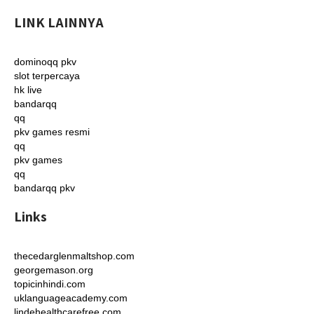
LINK LAINNYA
dominoqq pkv
slot terpercaya
hk live
bandarqq
qq
pkv games resmi
qq
pkv games
qq
bandarqq pkv
Links
thecedarglenmaltshop.com
georgemason.org
topicinhindi.com
uklanguageacademy.com
lindehealthcarefree.com