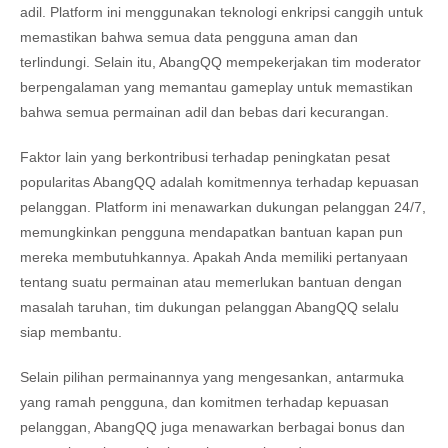
adil. Platform ini menggunakan teknologi enkripsi canggih untuk
memastikan bahwa semua data pengguna aman dan
terlindungi. Selain itu, AbangQQ mempekerjakan tim moderator
berpengalaman yang memantau gameplay untuk memastikan
bahwa semua permainan adil dan bebas dari kecurangan.
Faktor lain yang berkontribusi terhadap peningkatan pesat
popularitas AbangQQ adalah komitmennya terhadap kepuasan
pelanggan. Platform ini menawarkan dukungan pelanggan 24/7,
memungkinkan pengguna mendapatkan bantuan kapan pun
mereka membutuhkannya. Apakah Anda memiliki pertanyaan
tentang suatu permainan atau memerlukan bantuan dengan
masalah taruhan, tim dukungan pelanggan AbangQQ selalu
siap membantu.
Selain pilihan permainannya yang mengesankan, antarmuka
yang ramah pengguna, dan komitmen terhadap kepuasan
pelanggan, AbangQQ juga menawarkan berbagai bonus dan