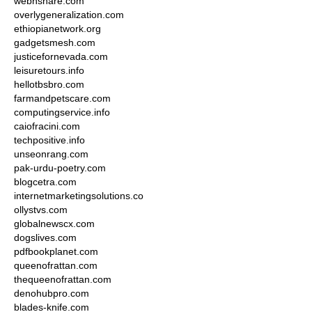
webnshare.com
overlygeneralization.com
ethiopianetwork.org
gadgetsmesh.com
justicefornevada.com
leisuretours.info
hellotbsbro.com
farmandpetscare.com
computingservice.info
caiofracini.com
techpositive.info
unseonrang.com
pak-urdu-poetry.com
blogcetra.com
internetmarketingsolutions.co
ollystvs.com
globalnewscx.com
dogslives.com
pdfbookplanet.com
queenofrattan.com
thequeenofrattan.com
denohubpro.com
blades-knife.com