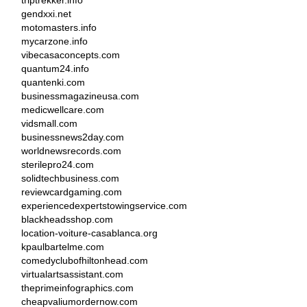
triptrekker.info
gendxxi.net
motomasters.info
mycarzone.info
vibecasaconcepts.com
quantum24.info
quantenki.com
businessmagazineusa.com
medicwellcare.com
vidsmall.com
businessnews2day.com
worldnewsrecords.com
sterilepro24.com
solidtechbusiness.com
reviewcardgaming.com
experiencedexpertstowingservice.com
blackheadsshop.com
location-voiture-casablanca.org
kpaulbartelme.com
comedyclubofhiltonhead.com
virtualartsassistant.com
theprimeinfographics.com
cheapvaliumordernow.com