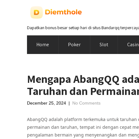
Dapatkan bonus besar setiap hari di situs Bandarqq terperca
Home
Poker
Slot
Casi
Mengapa AbangQQ adala
Taruhan dan Permaina
December 25, 2024
|
No Comments
AbangQQ adalah platform terkemuka untuk taruhan d
permainan dan taruhan, tempat ini dengan cepat me
pengalaman bermain yang menyenangkan dan meng