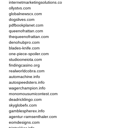
internetmarketingsolutions.co
ollystvs.com
globalnewscx.com
dogslives.com
pdfbookplanet.com
queenofrattan.com
thequeenofrattan.com
denohubpro.com
blades-knife.com
one-piece-spoiler.com
studiooneiota.com
findingcasino.org
realworldcobra.com
automachine.info
autospeedsters.info
wagerchampion.info
monomousumicontest.com
deadricklingo.com
skyglobefx.com
gamblespherex.info
agentur-ramsenthaler.com
eomdesigns.com