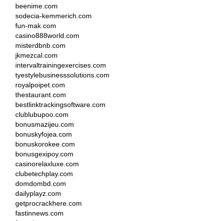
beenime.com
sodecia-kemmerich.com
fun-mak.com
casino888world.com
misterdbnb.com
jkmezcal.com
intervaltrainingexercises.com
tyestylebusinesssolutions.com
royalpoipet.com
thestaurant.com
bestlinktrackingsoftware.com
clublubupoo.com
bonusmazijeu.com
bonuskyfojea.com
bonuskorokee.com
bonusgexipoy.com
casinorelaxluxe.com
clubetechplay.com
domdombd.com
dailyplayz.com
getprocrackhere.com
fastinnews.com