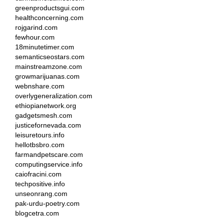
greenproductsgui.com
healthconcerning.com
rojgarind.com
fewhour.com
18minutetimer.com
semanticseostars.com
mainstreamzone.com
growmarijuanas.com
webnshare.com
overlygeneralization.com
ethiopianetwork.org
gadgetsmesh.com
justicefornevada.com
leisuretours.info
hellotbsbro.com
farmandpetscare.com
computingservice.info
caiofracini.com
techpositive.info
unseonrang.com
pak-urdu-poetry.com
blogcetra.com