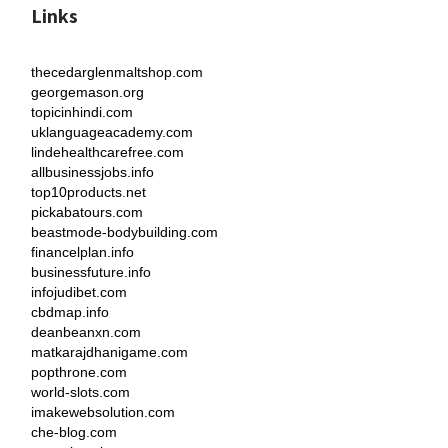
Links
thecedarglenmaltshop.com
georgemason.org
topicinhindi.com
uklanguageacademy.com
lindehealthcarefree.com
allbusinessjobs.info
top10products.net
pickabatours.com
beastmode-bodybuilding.com
financelplan.info
businessfuture.info
infojudibet.com
cbdmap.info
deanbeanxn.com
matkarajdhanigame.com
popthrone.com
world-slots.com
imakewebsolution.com
che-blog.com