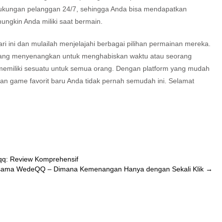
dukungan pelanggan 24/7, sehingga Anda bisa mendapatkan
ngkin Anda miliki saat bermain.
 ini dan mulailah menjelajahi berbagai pilihan permainan mereka.
yang menyenangkan untuk menghabiskan waktu atau seorang
emiliki sesuatu untuk semua orang. Dengan platform yang mudah
 game favorit baru Anda tidak pernah semudah ini. Selamat
q: Review Komprehensif
rsama WedeQQ – Dimana Kemenangan Hanya dengan Sekali Klik
→