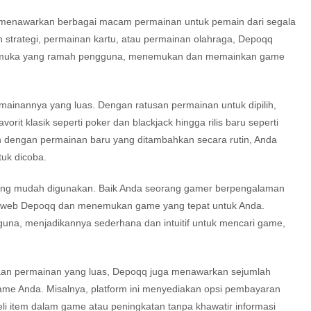
g menawarkan berbagai macam permainan untuk pemain dari segala
n strategi, permainan kartu, atau permainan olahraga, Depoqq
tarmuka yang ramah pengguna, menemukan dan memainkan game
rmainannya yang luas. Dengan ratusan permainan untuk dipilih,
orit klasik seperti poker dan blackjack hingga rilis baru seperti
 dengan permainan baru yang ditambahkan secara rutin, Anda
tuk dicoba.
 yang mudah digunakan. Baik Anda seorang gamer berpengalaman
tus web Depoqq dan menemukan game yang tepat untuk Anda.
una, menjadikannya sederhana dan intuitif untuk mencari game,
aan permainan yang luas, Depoqq juga menawarkan sejumlah
game Anda. Misalnya, platform ini menyediakan opsi pembayaran
 item dalam game atau peningkatan tanpa khawatir informasi