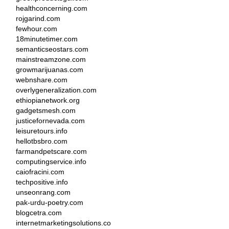
healthconcerning.com
rojgarind.com
fewhour.com
18minutetimer.com
semanticseostars.com
mainstreamzone.com
growmarijuanas.com
webnshare.com
overlygeneralization.com
ethiopianetwork.org
gadgetsmesh.com
justicefornevada.com
leisuretours.info
hellotbsbro.com
farmandpetscare.com
computingservice.info
caiofracini.com
techpositive.info
unseonrang.com
pak-urdu-poetry.com
blogcetra.com
internetmarketingsolutions.co