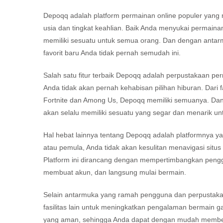
Depoqq adalah platform permainan online populer yan
usia dan tingkat keahlian. Baik Anda menyukai permaina
memiliki sesuatu untuk semua orang. Dan dengan an
favorit baru Anda tidak pernah semudah ini.
Salah satu fitur terbaik Depoqq adalah perpustakaan pe
Anda tidak akan pernah kehabisan pilihan hiburan. Dari fav
Fortnite dan Among Us, Depoqq memiliki semuanya. Dan
akan selalu memiliki sesuatu yang segar dan menarik un
Hal hebat lainnya tentang Depoqq adalah platformnya
atau pemula, Anda tidak akan kesulitan menavigasi si
Platform ini dirancang dengan mempertimbangkan pengg
membuat akun, dan langsung mulai bermain.
Selain antarmuka yang ramah pengguna dan perpustak
fasilitas lain untuk meningkatkan pengalaman bermain 
yang aman, sehingga Anda dapat dengan mudah membeli