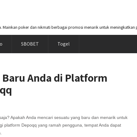
ya. Mainkan poker dan nikmati berbagai promosi menarik untuk meningkatkan
no
SBOBET
Togel
Baru Anda di Platform
oqq
saja? Apakah Anda mencari sesuatu yang baru dan menarik untuk
i platform Depoqq yang ramah pengguna, tempat Anda dapat
.