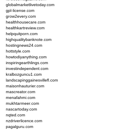
globalmarketlivetoday.com
gpl-license.com
grow2every.com
healthhousecare.com
healthkartreview.com
helpquitporn.com
highqualitybanknote.com
hostingnews24.com
hottstyle.com
howtodiyanything.com
inspiringearthlings.com
investindependent.com
kralbozguncu1.com
landscapinggainesvillefl.com
maisonhauturier.com
mascreator.com
menafahmi.com
mukhtarmeer.com
nascartoday.com
nqted.com
nzdriverlicence.com
pagalguru.com