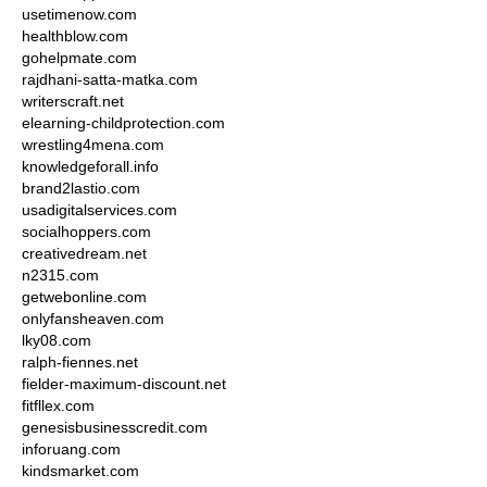
usetimenow.com
healthblow.com
gohelpmate.com
rajdhani-satta-matka.com
writerscraft.net
elearning-childprotection.com
wrestling4mena.com
knowledgeforall.info
brand2lastio.com
usadigitalservices.com
socialhoppers.com
creativedream.net
n2315.com
getwebonline.com
onlyfansheaven.com
lky08.com
ralph-fiennes.net
fielder-maximum-discount.net
fitfllex.com
genesisbusinesscredit.com
inforuang.com
kindsmarket.com