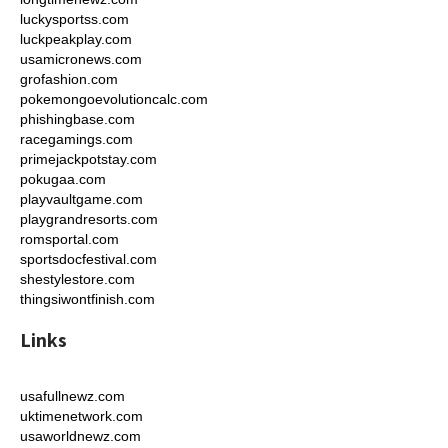
luckysportss.com
luckpeakplay.com
usamicronews.com
grofashion.com
pokemongoevolutioncalc.com
phishingbase.com
racegamings.com
primejackpotstay.com
pokugaa.com
playvaultgame.com
playgrandresorts.com
romsportal.com
sportsdocfestival.com
shestylestore.com
thingsiwontfinish.com
Links
usafullnewz.com
uktimenetwork.com
usaworldnewz.com