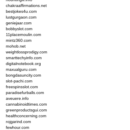
chakraaffirmations.net
bestjokes4u.com
lustgurgaon.com
geniejaar.com
bobbyslot.com
11placemoulin.com
mintz360.com
mohob.net
weightlossprodigy.com
smarttechyinfo.com
digitalnotebook.org
maxualguru.com
bongdasuncity.com
slot-pachi.com
freespinsslot.com
paradisefurballs.com
aveuere.info
cannabinoidtimes.com
greenproductsgui.com
healthconcerning.com
rojgarind.com
fewhour.com