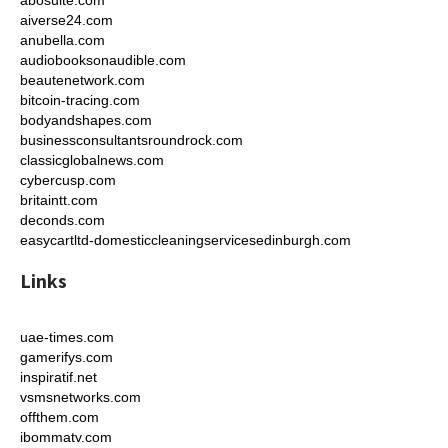
abosulte.com
aiverse24.com
anubella.com
audiobooksonaudible.com
beautenetwork.com
bitcoin-tracing.com
bodyandshapes.com
businessconsultantsroundrock.com
classicglobalnews.com
cybercusp.com
britaintt.com
deconds.com
easycartltd-domesticcleaningservicesedinburgh.com
Links
uae-times.com
gamerifys.com
inspiratif.net
vsmsnetworks.com
offthem.com
ibommatv.com