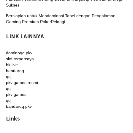
Sukses
Bersiaplah untuk Mendominasi Tabel dengan Pengalaman
Gaming Premium PokerPelangi
LINK LAINNYA
dominoqq pkv
slot terpercaya
hk live
bandarqq
qq
pkv games resmi
qq
pkv games
qq
bandarqq pkv
Links