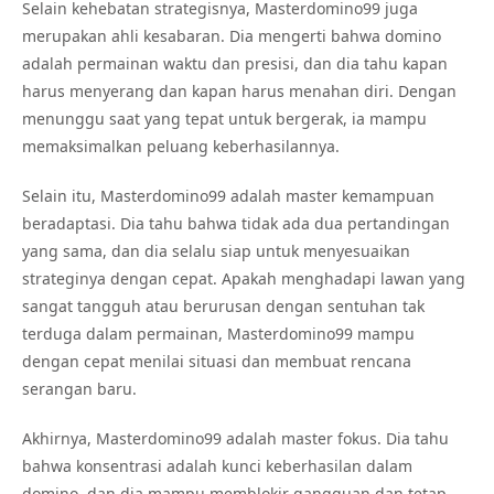
Selain kehebatan strategisnya, Masterdomino99 juga
merupakan ahli kesabaran. Dia mengerti bahwa domino
adalah permainan waktu dan presisi, dan dia tahu kapan
harus menyerang dan kapan harus menahan diri. Dengan
menunggu saat yang tepat untuk bergerak, ia mampu
memaksimalkan peluang keberhasilannya.
Selain itu, Masterdomino99 adalah master kemampuan
beradaptasi. Dia tahu bahwa tidak ada dua pertandingan
yang sama, dan dia selalu siap untuk menyesuaikan
strateginya dengan cepat. Apakah menghadapi lawan yang
sangat tangguh atau berurusan dengan sentuhan tak
terduga dalam permainan, Masterdomino99 mampu
dengan cepat menilai situasi dan membuat rencana
serangan baru.
Akhirnya, Masterdomino99 adalah master fokus. Dia tahu
bahwa konsentrasi adalah kunci keberhasilan dalam
domino, dan dia mampu memblokir gangguan dan tetap