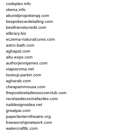
codeplex.info
okena.info
akunidpropokerqq.com
bespokecardetailing.com
bestfriendscredit.com
elibrary.biz
eczema-naturalcures.com
astro-bath.com
aghapal.com
altu-expo.com
authorjennijames.com
viajearoma.net
tsutsuji-parkin.com
agharab.com
cheapammousa.com
thepositiveladiessoccerclub.com
recetasdecocinafaciles.com
naildesignsidea.net
greatpai.com
paperlanterntheatre.org
freeworshipnetwork.com
watercraftllc.com