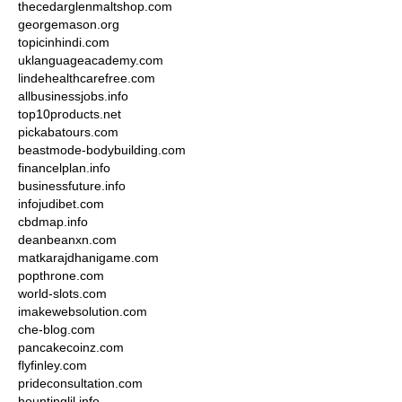
thecedarglenmaltshop.com
georgemason.org
topicinhindi.com
uklanguageacademy.com
lindehealthcarefree.com
allbusinessjobs.info
top10products.net
pickabatours.com
beastmode-bodybuilding.com
financelplan.info
businessfuture.info
infojudibet.com
cbdmap.info
deanbeanxn.com
matkarajdhanigame.com
popthrone.com
world-slots.com
imakewebsolution.com
che-blog.com
pancakecoinz.com
flyfinley.com
prideconsultation.com
hountinglil.info