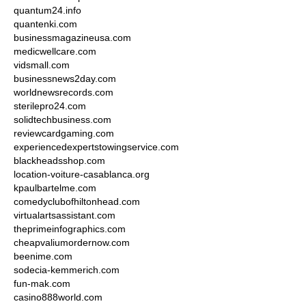
quantum24.info
quantenki.com
businessmagazineusa.com
medicwellcare.com
vidsmall.com
businessnews2day.com
worldnewsrecords.com
sterilepro24.com
solidtechbusiness.com
reviewcardgaming.com
experiencedexpertstowingservice.com
blackheadsshop.com
location-voiture-casablanca.org
kpaulbartelme.com
comedyclubofhiltonhead.com
virtualartsassistant.com
theprimeinfographics.com
cheapvaliumordernow.com
beenime.com
sodecia-kemmerich.com
fun-mak.com
casino888world.com