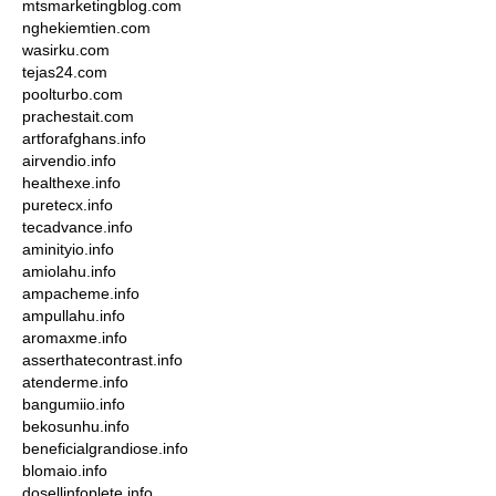
mtsmarketingblog.com
nghekiemtien.com
wasirku.com
tejas24.com
poolturbo.com
prachestait.com
artforafghans.info
airvendio.info
healthexe.info
puretecx.info
tecadvance.info
aminityio.info
amiolahu.info
ampacheme.info
ampullahu.info
aromaxme.info
asserthatecontrast.info
atenderme.info
bangumiio.info
bekosunhu.info
beneficialgrandiose.info
blomaio.info
dosellinfoplete.info