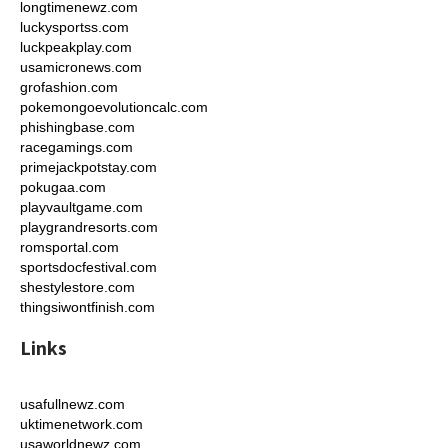
longtimenewz.com
luckysportss.com
luckpeakplay.com
usamicronews.com
grofashion.com
pokemongoevolutioncalc.com
phishingbase.com
racegamings.com
primejackpotstay.com
pokugaa.com
playvaultgame.com
playgrandresorts.com
romsportal.com
sportsdocfestival.com
shestylestore.com
thingsiwontfinish.com
Links
usafullnewz.com
uktimenetwork.com
usaworldnewz.com