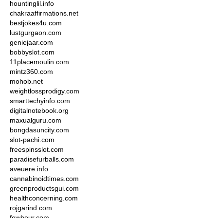
hountinglil.info
chakraaffirmations.net
bestjokes4u.com
lustgurgaon.com
geniejaar.com
bobbyslot.com
11placemoulin.com
mintz360.com
mohob.net
weightlossprodigy.com
smarttechyinfo.com
digitalnotebook.org
maxualguru.com
bongdasuncity.com
slot-pachi.com
freespinsslot.com
paradisefurballs.com
aveuere.info
cannabinoidtimes.com
greenproductsgui.com
healthconcerning.com
rojgarind.com
fewhour.com