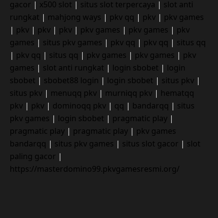
gacor
|
x500 slot
|
situs slot terpercaya
|
slot anti
rungkat
|
mahjong ways
|
pkv qq
|
pkv
|
pkv games
|
pkv
|
pkv
|
pkv
|
pkv games
|
pkv games
|
pkv
games
|
situs pkv games
|
pkv qq
|
pkv qq
|
situs qq
|
pkv qq
|
situs qq
|
pkv games
|
pkv games
|
pkv
games
|
slot anti rungkat
|
login sbobet
|
login
sbobet
|
sbobet88 login
|
login sbobet
|
situs pkv
|
situs pkv
|
menuqq pkv
|
murniqq pkv
|
hematqq
pkv
|
pkv
|
dominoqq pkv
|
qq
|
bandarqq
|
situs
pkv games
|
login sbobet
|
pragmatic play
|
pragmatic play
|
pragmatic play
|
pkv games
bandarqq
|
situs pkv games
|
situs slot gacor
|
slot
paling gacor
|
https://masterdomino99.pkvgamesresmi.org/