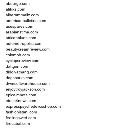
abourge.com
afiliixs.com
alharammallz.com
americanbulletins.com
asespares.com
arabianstime.com
atticabblues.com
autometropolist.com
beautycreamreview.com
coinmoh.com
cyclopsreview.com
dattgen.com
didoivatnang.com
dogsbarks.com
dwmsoftwarehouse.com
enjoytroyjackson.com
epicaimbots.com
etech4news.com
expresspsychedelicsshop.com
fashionistani.com
feelingswed.com
firecabal.com