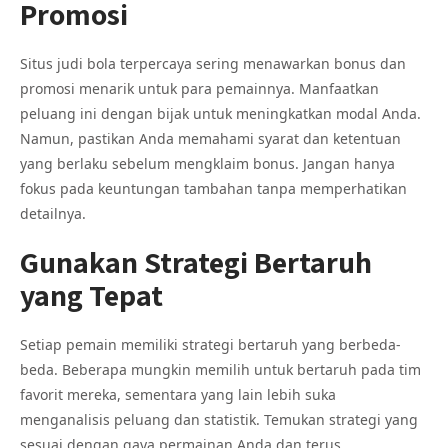
Promosi
Situs judi bola terpercaya sering menawarkan bonus dan
promosi menarik untuk para pemainnya. Manfaatkan
peluang ini dengan bijak untuk meningkatkan modal Anda.
Namun, pastikan Anda memahami syarat dan ketentuan
yang berlaku sebelum mengklaim bonus. Jangan hanya
fokus pada keuntungan tambahan tanpa memperhatikan
detailnya.
Gunakan Strategi Bertaruh
yang Tepat
Setiap pemain memiliki strategi bertaruh yang berbeda-
beda. Beberapa mungkin memilih untuk bertaruh pada tim
favorit mereka, sementara yang lain lebih suka
menganalisis peluang dan statistik. Temukan strategi yang
sesuai dengan gaya permainan Anda dan terus