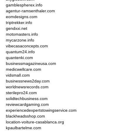
gamblespherex.info
agentur-ramsenthaler.com
eomdesigns.com
triptrekker.info
gendxxi.net
motomasters.info
mycarzone.info
vibecasaconcepts.com
quantum24.info
quantenki.com
businessmagazineusa.com
medicwellcare.com
vidsmall.com
businessnews2day.com
worldnewsrecords.com
sterilepro24.com
solidtechbusiness.com
reviewcardgaming.com
experiencedexpertstowingservice.com
blackheadsshop.com
location-voiture-casablanca.org
kpaulbartelme.com