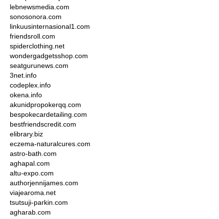
lebnewsmedia.com
sonosonora.com
linkuusinternasional1.com
friendsroll.com
spiderclothing.net
wondergadgetsshop.com
seatgurunews.com
3net.info
codeplex.info
okena.info
akunidpropokerqq.com
bespokecardetailing.com
bestfriendscredit.com
elibrary.biz
eczema-naturalcures.com
astro-bath.com
aghapal.com
altu-expo.com
authorjennijames.com
viajearoma.net
tsutsuji-parkin.com
agharab.com