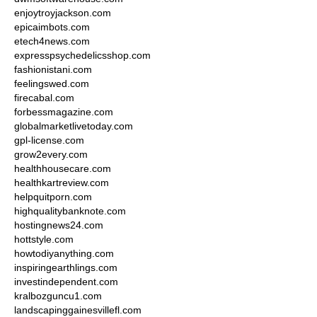
enjoytroyjackson.com
epicaimbots.com
etech4news.com
expresspsychedelicsshop.com
fashionistani.com
feelingswed.com
firecabal.com
forbessmagazine.com
globalmarketlivetoday.com
gpl-license.com
grow2every.com
healthhousecare.com
healthkartreview.com
helpquitporn.com
highqualitybanknote.com
hostingnews24.com
hottstyle.com
howtodiyanything.com
inspiringearthlings.com
investindependent.com
kralbozguncu1.com
landscapinggainesvillefl.com