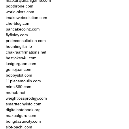
matkarajdhanigame.com
popthrone.com
world-slots.com
imakewebsolution.com
che-blog.com
pancakecoinz.com
flyfinley.com
prideconsultation.com
hountinglil.info
chakraaffirmations.net
bestjokes4u.com
lustgurgaon.com
geniejaar.com
bobbyslot.com
11placemoulin.com
mintz360.com
mohob.net
weightlossprodigy.com
smarttechyinfo.com
digitalnotebook.org
maxualguru.com
bongdasuncity.com
slot-pachi.com