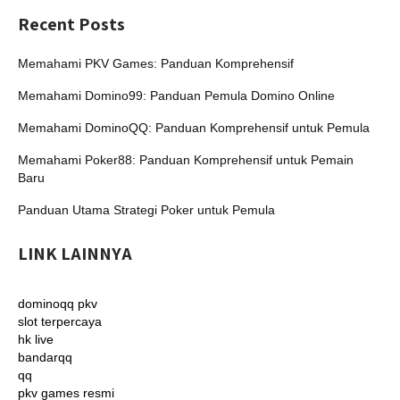
Recent Posts
Memahami PKV Games: Panduan Komprehensif
Memahami Domino99: Panduan Pemula Domino Online
Memahami DominoQQ: Panduan Komprehensif untuk Pemula
Memahami Poker88: Panduan Komprehensif untuk Pemain
Baru
Panduan Utama Strategi Poker untuk Pemula
LINK LAINNYA
dominoqq pkv
slot terpercaya
hk live
bandarqq
qq
pkv games resmi