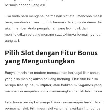
bermain dengan uang asli.
Jika Anda baru mengenal permainan slot atau mencoba mesin
baru, manfaatkan waktu untuk bermain dalam mode demo. Ini
akan memberi Anda pengalaman yang lebih baik dan
meningkatkan peluang menang saat akhirnya bermain dengan
uang asli.
Pilih Slot dengan Fitur Bonus
yang Menguntungkan
Banyak mesin slot modern menawarkan berbagai fitur bonus
yang bisa meningkatkan peluang menang. Fitur-fitur ini bisa
berupa
free spins
,
multiplier
, atau bahkan
mini-games
yang
memberi kesempatan untuk memenangkan hadiah lebih besar.
Fitur bonus sering kali menjadi kunci kemenangan besar dalam
permainan slot. Pilih mesin slot yang menawarkan fitur bonus