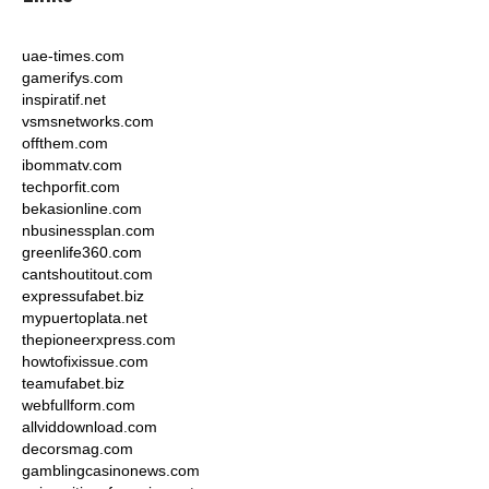
uae-times.com
gamerifys.com
inspiratif.net
vsmsnetworks.com
offthem.com
ibommatv.com
techporfit.com
bekasionline.com
nbusinessplan.com
greenlife360.com
cantshoutitout.com
expressufabet.biz
mypuertoplata.net
thepioneerxpress.com
howtofixissue.com
teamufabet.biz
webfullform.com
allviddownload.com
decorsmag.com
gamblingcasinonews.com