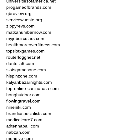
universitiesofamerica.net
progameofbrands.com
qbreview.org
servicewueste.org
zippyrevs.com
matkanumbernow.com
myjobcirculars.com
healthmoreoverfitness.com
topslotxgames.com
routerloggnet.net
dantella6.com
slotsgamesone.com
hispinzone.com
kalyanbazarnights.com
top-online-casino-usa.com
honghuidoor.com
flowingtravel.com
nineniki.com
brandiospecialists.com
medicalcare7.com
adtennaball.com
nabzah.com
mongive.com