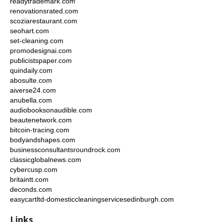
readytrademark.com
renovationsrated.com
scoziarestaurant.com
seohart.com
set-cleaning.com
promodesignai.com
publicistspaper.com
quindaily.com
abosulte.com
aiverse24.com
anubella.com
audiobooksonaudible.com
beautenetwork.com
bitcoin-tracing.com
bodyandshapes.com
businessconsultantsroundrock.com
classicglobalnews.com
cybercusp.com
britaintt.com
deconds.com
easycartltd-domesticcleaningservicesedinburgh.com
Links