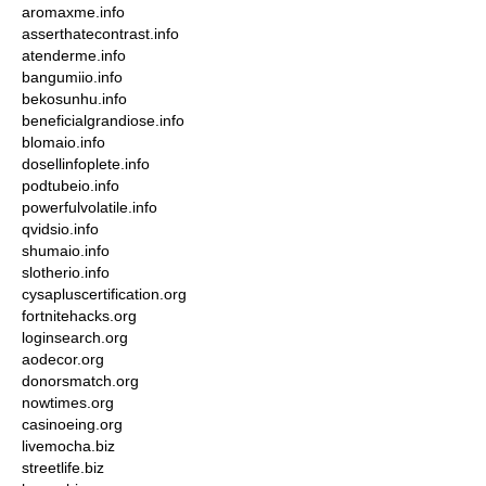
aromaxme.info
asserthatecontrast.info
atenderme.info
bangumiio.info
bekosunhu.info
beneficialgrandiose.info
blomaio.info
dosellinfoplete.info
podtubeio.info
powerfulvolatile.info
qvidsio.info
shumaio.info
slotherio.info
cysapluscertification.org
fortnitehacks.org
loginsearch.org
aodecor.org
donorsmatch.org
nowtimes.org
casinoeing.org
livemocha.biz
streetlife.biz