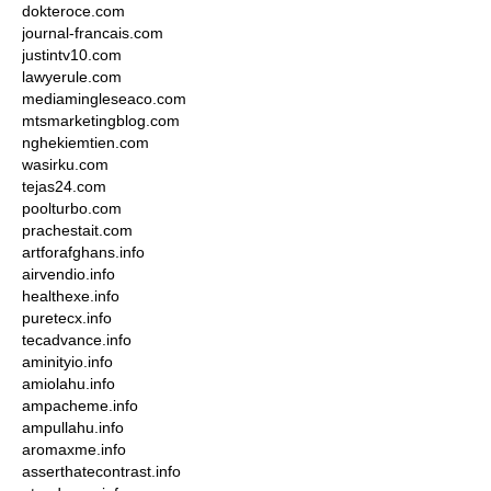
dokteroce.com
journal-francais.com
justintv10.com
lawyerule.com
mediamingleseaco.com
mtsmarketingblog.com
nghekiemtien.com
wasirku.com
tejas24.com
poolturbo.com
prachestait.com
artforafghans.info
airvendio.info
healthexe.info
puretecx.info
tecadvance.info
aminityio.info
amiolahu.info
ampacheme.info
ampullahu.info
aromaxme.info
asserthatecontrast.info