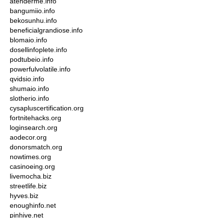
atenderme.info
bangumiio.info
bekosunhu.info
beneficialgrandiose.info
blomaio.info
dosellinfoplete.info
podtubeio.info
powerfulvolatile.info
qvidsio.info
shumaio.info
slotherio.info
cysapluscertification.org
fortnitehacks.org
loginsearch.org
aodecor.org
donorsmatch.org
nowtimes.org
casinoeing.org
livemocha.biz
streetlife.biz
hyves.biz
enoughinfo.net
pinhive.net