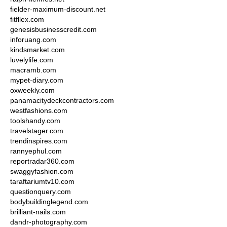
fielder-maximum-discount.net
fitfllex.com
genesisbusinesscredit.com
inforuang.com
kindsmarket.com
luvelylife.com
macramb.com
mypet-diary.com
oxweekly.com
panamacitydeckcontractors.com
westfashions.com
toolshandy.com
travelstager.com
trendinspires.com
rannyephul.com
reportradar360.com
swaggyfashion.com
taraftariumtv10.com
questionquery.com
bodybuildinglegend.com
brilliant-nails.com
dandr-photography.com