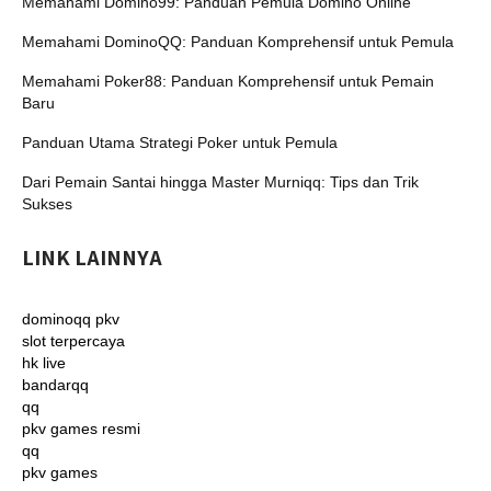
Memahami Domino99: Panduan Pemula Domino Online
Memahami DominoQQ: Panduan Komprehensif untuk Pemula
Memahami Poker88: Panduan Komprehensif untuk Pemain
Baru
Panduan Utama Strategi Poker untuk Pemula
Dari Pemain Santai hingga Master Murniqq: Tips dan Trik
Sukses
LINK LAINNYA
dominoqq pkv
slot terpercaya
hk live
bandarqq
qq
pkv games resmi
qq
pkv games