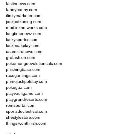
fastinnews.com
fannybanny.com
ifinitymarketer.com
jackpotkoning.com
modlinknetworks.com
longtimenewz.com
luckysportss.com
luckpeakplay.com
usamicronews.com
grofashion.com
pokemongoevolutioncalc.com
phishingbase.com
racegamings.com
primejackpotstay.com
pokugaa.com
playvaultgame.com
playgrandresorts.com
romsportal.com
sportsdocfestival.com
shestylestore.com
thingsiwontfinish.com