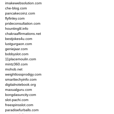
imakewebsolution.com
che-blog.com
pancakecoinz.com
flyfinley.com
prideconsultation.com
hountinglil.info
chakraaffirmations.net
bestjokes4u.com
lustgurgaon.com
geniejaar.com
bobbyslot.com
11placemoulin.com
mintz360.com
mohob.net
weightlossprodigy.com
smarttechyinfo.com
digitalnotebook.org
maxualguru.com
bongdasuncity.com
slot-pachi.com
freespinsslot.com
paradisefurballs.com