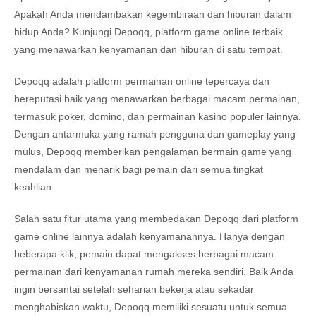
Apakah Anda mendambakan kegembiraan dan hiburan dalam
hidup Anda? Kunjungi Depoqq, platform game online terbaik
yang menawarkan kenyamanan dan hiburan di satu tempat.
Depoqq adalah platform permainan online tepercaya dan
bereputasi baik yang menawarkan berbagai macam permainan,
termasuk poker, domino, dan permainan kasino populer lainnya.
Dengan antarmuka yang ramah pengguna dan gameplay yang
mulus, Depoqq memberikan pengalaman bermain game yang
mendalam dan menarik bagi pemain dari semua tingkat
keahlian.
Salah satu fitur utama yang membedakan Depoqq dari platform
game online lainnya adalah kenyamanannya. Hanya dengan
beberapa klik, pemain dapat mengakses berbagai macam
permainan dari kenyamanan rumah mereka sendiri. Baik Anda
ingin bersantai setelah seharian bekerja atau sekadar
menghabiskan waktu, Depoqq memiliki sesuatu untuk semua