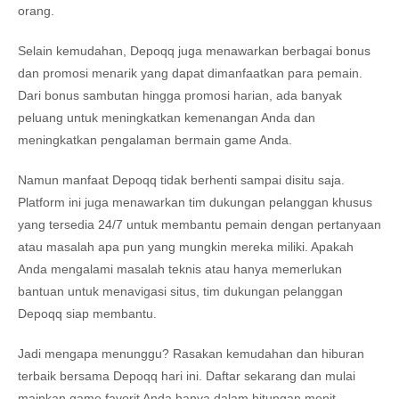
orang.
Selain kemudahan, Depoqq juga menawarkan berbagai bonus
dan promosi menarik yang dapat dimanfaatkan para pemain.
Dari bonus sambutan hingga promosi harian, ada banyak
peluang untuk meningkatkan kemenangan Anda dan
meningkatkan pengalaman bermain game Anda.
Namun manfaat Depoqq tidak berhenti sampai disitu saja.
Platform ini juga menawarkan tim dukungan pelanggan khusus
yang tersedia 24/7 untuk membantu pemain dengan pertanyaan
atau masalah apa pun yang mungkin mereka miliki. Apakah
Anda mengalami masalah teknis atau hanya memerlukan
bantuan untuk menavigasi situs, tim dukungan pelanggan
Depoqq siap membantu.
Jadi mengapa menunggu? Rasakan kemudahan dan hiburan
terbaik bersama Depoqq hari ini. Daftar sekarang dan mulai
mainkan game favorit Anda hanya dalam hitungan menit.