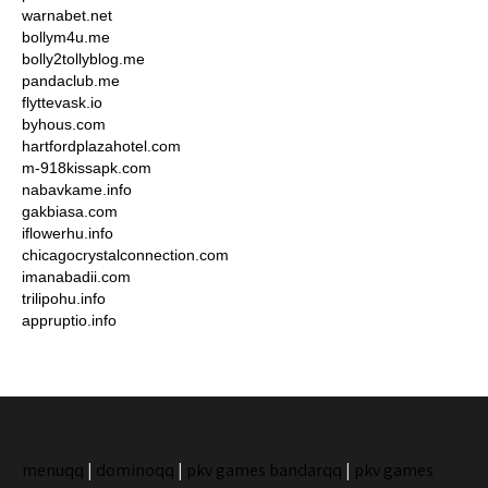
warnabet.net
bollym4u.me
bolly2tollyblog.me
pandaclub.me
flyttevask.io
byhous.com
hartfordplazahotel.com
m-918kissapk.com
nabavkame.info
gakbiasa.com
iflowerhu.info
chicagocrystalconnection.com
imanabadii.com
trilipohu.info
appruptio.info
menuqq
|
dominoqq
|
pkv games bandarqq
|
pkv games