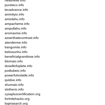
healthexe.info
puretecx.info
tecadvance.info
aminityio.info
amiolahu.info
ampacheme.info
ampullahu.info
aromaxme.info
asserthatecontrast.info
atenderme.info
bangumiio.info
bekosunhu.info
beneficialgrandiose.info
blomaio.info
dosellinfoplete.info
podtubeio.info
powerfulvolatile.info
qvidsio.info
shumaio.info
slotherio.info
cysapluscertification.org
fortnitehacks.org
loginsearch.org