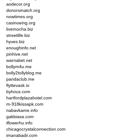
aodecor.org
donorsmatch.org
nowtimes.org
casinoeing.org
livemocha.biz
streetlife.biz
hyves.biz
enoughinfo.net
pinhive.net
warnabet.net
bollym4u.me
bolly2tollyblog.me
pandaclub.me
flyttevask.io
byhous.com
hartfordplazahotel.com
m-918kissapk.com
nabavkame.info
gakbiasa.com
iflowerhu.info
chicagocrystalconnection.com
imanabadii.com