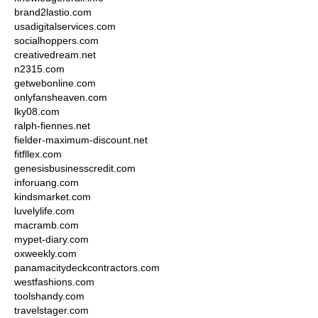
brand2lastio.com
usadigitalservices.com
socialhoppers.com
creativedream.net
n2315.com
getwebonline.com
onlyfansheaven.com
lky08.com
ralph-fiennes.net
fielder-maximum-discount.net
fitfllex.com
genesisbusinesscredit.com
inforuang.com
kindsmarket.com
luvelylife.com
macramb.com
mypet-diary.com
oxweekly.com
panamacitydeckcontractors.com
westfashions.com
toolshandy.com
travelstager.com