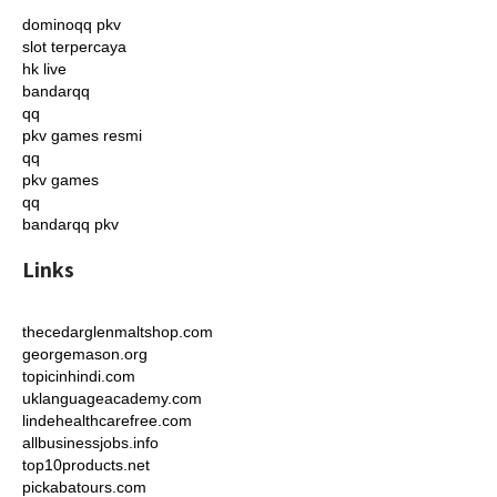
dominoqq pkv
slot terpercaya
hk live
bandarqq
qq
pkv games resmi
qq
pkv games
qq
bandarqq pkv
Links
thecedarglenmaltshop.com
georgemason.org
topicinhindi.com
uklanguageacademy.com
lindehealthcarefree.com
allbusinessjobs.info
top10products.net
pickabatours.com