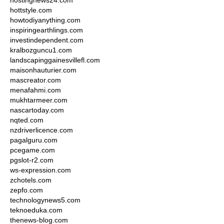
hostingnews24.com
hottstyle.com
howtodiyanything.com
inspiringearthlings.com
investindependent.com
kralbozguncu1.com
landscapinggainesvillefl.com
maisonhauturier.com
mascreator.com
menafahmi.com
mukhtarmeer.com
nascartoday.com
nqted.com
nzdriverlicence.com
pagalguru.com
pcegame.com
pgslot-r2.com
ws-expression.com
zchotels.com
zepfo.com
technologynews5.com
teknoeduka.com
thenews-blog.com