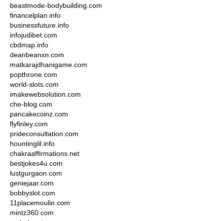
beastmode-bodybuilding.com
financelplan.info
businessfuture.info
infojudibet.com
cbdmap.info
deanbeanxn.com
matkarajdhanigame.com
popthrone.com
world-slots.com
imakewebsolution.com
che-blog.com
pancakecoinz.com
flyfinley.com
prideconsultation.com
hountinglil.info
chakraaffirmations.net
bestjokes4u.com
lustgurgaon.com
geniejaar.com
bobbyslot.com
11placemoulin.com
mintz360.com