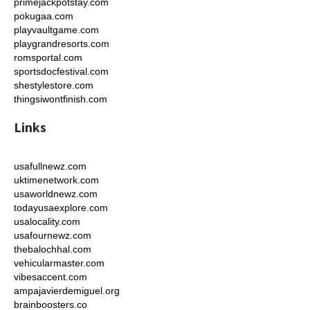
primejackpotstay.com
pokugaa.com
playvaultgame.com
playgrandresorts.com
romsportal.com
sportsdocfestival.com
shestylestore.com
thingsiwontfinish.com
Links
usafullnewz.com
uktimenetwork.com
usaworldnewz.com
todayusaexplore.com
usalocality.com
usafournewz.com
thebalochhal.com
vehicularmaster.com
vibesaccent.com
ampajavierdemiguel.org
brainboosters.co