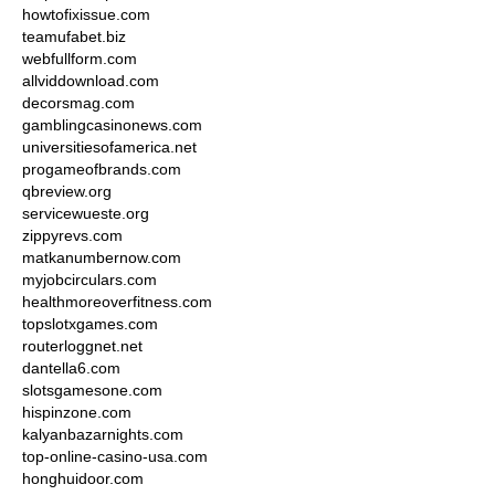
howtofixissue.com
teamufabet.biz
webfullform.com
allviddownload.com
decorsmag.com
gamblingcasinonews.com
universitiesofamerica.net
progameofbrands.com
qbreview.org
servicewueste.org
zippyrevs.com
matkanumbernow.com
myjobcirculars.com
healthmoreoverfitness.com
topslotxgames.com
routerloggnet.net
dantella6.com
slotsgamesone.com
hispinzone.com
kalyanbazarnights.com
top-online-casino-usa.com
honghuidoor.com