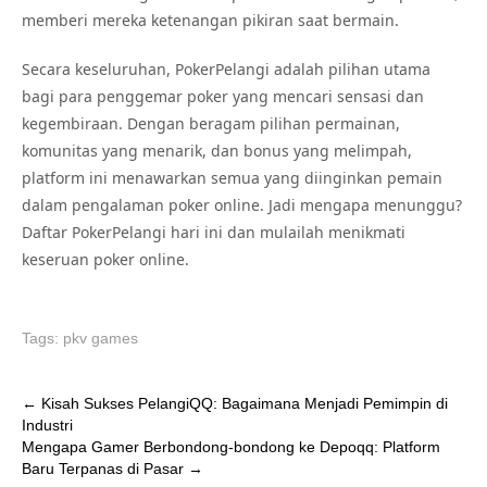
memberi mereka ketenangan pikiran saat bermain.
Secara keseluruhan, PokerPelangi adalah pilihan utama
bagi para penggemar poker yang mencari sensasi dan
kegembiraan. Dengan beragam pilihan permainan,
komunitas yang menarik, dan bonus yang melimpah,
platform ini menawarkan semua yang diinginkan pemain
dalam pengalaman poker online. Jadi mengapa menunggu?
Daftar PokerPelangi hari ini dan mulailah menikmati
keseruan poker online.
Tags:
pkv games
Post
←
Kisah Sukses PelangiQQ: Bagaimana Menjadi Pemimpin di
Industri
navigation
Mengapa Gamer Berbondong-bondong ke Depoqq: Platform
Baru Terpanas di Pasar
→