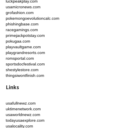
luckpeakplay.com
usamicronews.com
grofashion.com
pokemongoevolutioncalc.com
phishingbase.com
racegamings.com
primejackpotstay.com
pokugaa.com
playvaultgame.com
playgrandresorts.com
romsportal.com
sportsdocfestival.com
shestylestore.com
thingsiwontfinish.com
Links
usafullnewz.com
uktimenetwork.com
usaworldnewz.com
todayusaexplore.com
usalocality.com