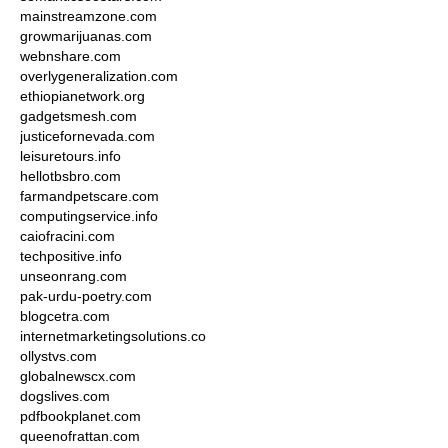
mainstreamzone.com
growmarijuanas.com
webnshare.com
overlygeneralization.com
ethiopianetwork.org
gadgetsmesh.com
justicefornevada.com
leisuretours.info
hellotbsbro.com
farmandpetscare.com
computingservice.info
caiofracini.com
techpositive.info
unseonrang.com
pak-urdu-poetry.com
blogcetra.com
internetmarketingsolutions.co
ollystvs.com
globalnewscx.com
dogslives.com
pdfbookplanet.com
queenofrattan.com