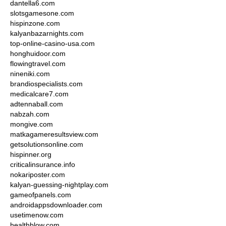
dantella6.com
slotsgamesone.com
hispinzone.com
kalyanbazarnights.com
top-online-casino-usa.com
honghuidoor.com
flowingtravel.com
nineniki.com
brandiospecialists.com
medicalcare7.com
adtennaball.com
nabzah.com
mongive.com
matkagameresultsview.com
getsolutionsonline.com
hispinner.org
criticalinsurance.info
nokariposter.com
kalyan-guessing-nightplay.com
gameofpanels.com
androidappsdownloader.com
usetimenow.com
healthblow.com