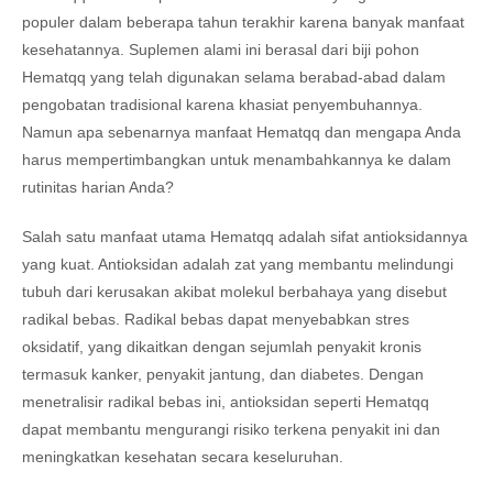
populer dalam beberapa tahun terakhir karena banyak manfaat
kesehatannya. Suplemen alami ini berasal dari biji pohon
Hematqq yang telah digunakan selama berabad-abad dalam
pengobatan tradisional karena khasiat penyembuhannya.
Namun apa sebenarnya manfaat Hematqq dan mengapa Anda
harus mempertimbangkan untuk menambahkannya ke dalam
rutinitas harian Anda?
Salah satu manfaat utama Hematqq adalah sifat antioksidannya
yang kuat. Antioksidan adalah zat yang membantu melindungi
tubuh dari kerusakan akibat molekul berbahaya yang disebut
radikal bebas. Radikal bebas dapat menyebabkan stres
oksidatif, yang dikaitkan dengan sejumlah penyakit kronis
termasuk kanker, penyakit jantung, dan diabetes. Dengan
menetralisir radikal bebas ini, antioksidan seperti Hematqq
dapat membantu mengurangi risiko terkena penyakit ini dan
meningkatkan kesehatan secara keseluruhan.