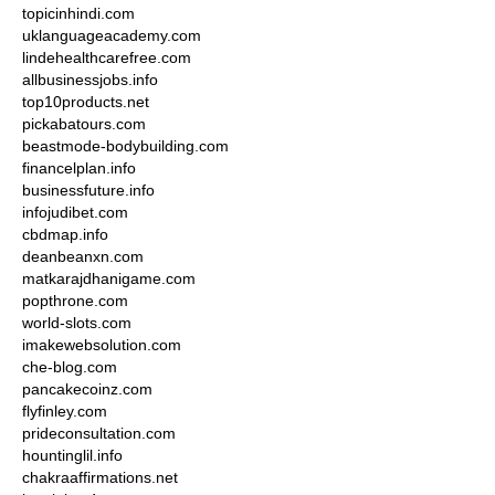
topicinhindi.com
uklanguageacademy.com
lindehealthcarefree.com
allbusinessjobs.info
top10products.net
pickabatours.com
beastmode-bodybuilding.com
financelplan.info
businessfuture.info
infojudibet.com
cbdmap.info
deanbeanxn.com
matkarajdhanigame.com
popthrone.com
world-slots.com
imakewebsolution.com
che-blog.com
pancakecoinz.com
flyfinley.com
prideconsultation.com
hountinglil.info
chakraaffirmations.net