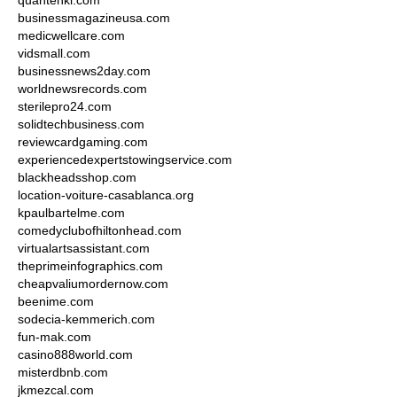
quantenki.com
businessmagazineusa.com
medicwellcare.com
vidsmall.com
businessnews2day.com
worldnewsrecords.com
sterilepro24.com
solidtechbusiness.com
reviewcardgaming.com
experiencedexpertstowingservice.com
blackheadsshop.com
location-voiture-casablanca.org
kpaulbartelme.com
comedyclubofhiltonhead.com
virtualartsassistant.com
theprimeinfographics.com
cheapvaliumordernow.com
beenime.com
sodecia-kemmerich.com
fun-mak.com
casino888world.com
misterdbnb.com
jkmezcal.com