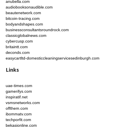
anubella.com
audiobooksonaudible.com
beautenetwork.com
bitcoin-tracing.com
bodyandshapes.com
businessconsultantsroundrock.com
classicglobalnews.com
cybercusp.com
britaintt.com
deconds.com
easycartltd-domesticcleaningservicesedinburgh.com
Links
uae-times.com
gamerifys.com
inspiratif.net
vsmsnetworks.com
offthem.com
ibommatv.com
techporfit.com
bekasionline.com