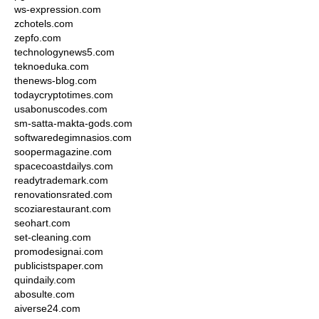
ws-expression.com
zchotels.com
zepfo.com
technologynews5.com
teknoeduka.com
thenews-blog.com
todaycryptotimes.com
usabonuscodes.com
sm-satta-makta-gods.com
softwaredegimnasios.com
soopermagazine.com
spacecoastdailys.com
readytrademark.com
renovationsrated.com
scoziarestaurant.com
seohart.com
set-cleaning.com
promodesignai.com
publicistspaper.com
quindaily.com
abosulte.com
aiverse24.com