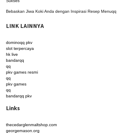
Sukses
Bebaskan Jiwa Koki Anda dengan Inspirasi Resep Menuqq
LINK LAINNYA
dominoqq pkv
slot terpercaya
hk live
bandarqq
qq
pkv games resmi
qq
pkv games
qq
bandarqq pkv
Links
thecedarglenmaltshop.com
georgemason.org