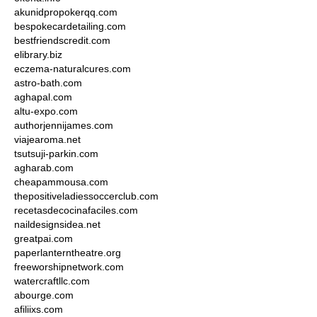
akunidpropokerqq.com
bespokecardetailing.com
bestfriendscredit.com
elibrary.biz
eczema-naturalcures.com
astro-bath.com
aghapal.com
altu-expo.com
authorjennijames.com
viajearoma.net
tsutsuji-parkin.com
agharab.com
cheapammousa.com
thepositiveladiessoccerclub.com
recetasdecocinafaciles.com
naildesignsidea.net
greatpai.com
paperlanterntheatre.org
freeworshipnetwork.com
watercraftllc.com
abourge.com
afiliixs.com