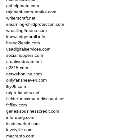
gohelpmate.com
rajdhani-satta-matka.com
writerscraft.net
elearning-childprotection.com
wrestling4mena.com
knowledgeforall.info
brand2lastio.com
usadigitalservices.com
socialhoppers.com
creativedream.net
n2315.com
getwebonline.com
onlyfansheaven.com
lky08.com
ralph-fiennes.net
fielder-maximum-discount.net
fitfllex.com
genesisbusinesscredit.com
inforuang.com
kindsmarket.com
luvelylife.com
macramb.com