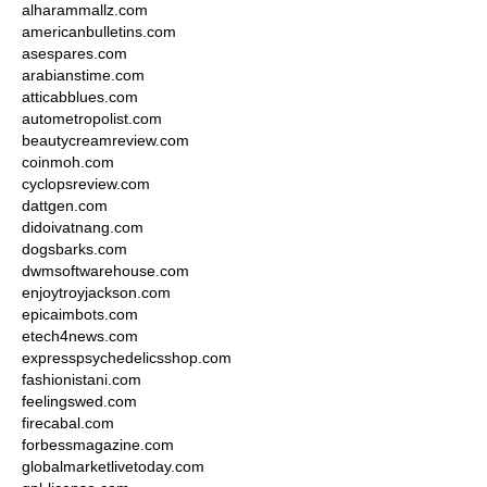
alharammallz.com
americanbulletins.com
asespares.com
arabianstime.com
atticabblues.com
autometropolist.com
beautycreamreview.com
coinmoh.com
cyclopsreview.com
dattgen.com
didoivatnang.com
dogsbarks.com
dwmsoftwarehouse.com
enjoytroyjackson.com
epicaimbots.com
etech4news.com
expresspsychedelicsshop.com
fashionistani.com
feelingswed.com
firecabal.com
forbessmagazine.com
globalmarketlivetoday.com