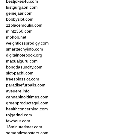
bestjokes4u.com
lustgurgaon.com
geniejaar.com
bobbyslot.com
11placemoulin.com
mintz360.com
mohob.net
weightlossprodigy.com
smarttechyinfo.com
digitalnotebook.org
maxualguru.com
bongdasuncity.com
slot-pachi.com
freespinsslot.com
paradisefurballs.com
aveuere.info
cannabinoidtimes.com
greenproductsgui.com
healthconcerning.com
rojgarind.com
fewhour.com
18minutetimer.com
semanticseostars.com