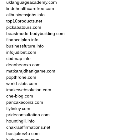
uklanguageacademy.com
lindehealthcarefree.com
allbusinessjobs.info
top10products.net
pickabatours.com
beastmode-bodybuilding.com
financelplan.info
businessfuture.info
infojudibet.com
cbdmap.info
deanbeanxn.com
matkarajdhanigame.com
popthrone.com
world-slots.com
imakewebsolution.com
che-blog.com
pancakecoinz.com
flyfinley.com
prideconsultation.com
hountinglil.info
chakraaffirmations.net
bestjokes4u.com
lustgurgaon.com