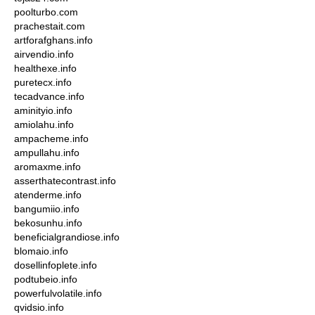
poolturbo.com
prachestait.com
artforafghans.info
airvendio.info
healthexe.info
puretecx.info
tecadvance.info
aminityio.info
amiolahu.info
ampacheme.info
ampullahu.info
aromaxme.info
asserthatecontrast.info
atenderme.info
bangumiio.info
bekosunhu.info
beneficialgrandiose.info
blomaio.info
dosellinfoplete.info
podtubeio.info
powerfulvolatile.info
qvidsio.info