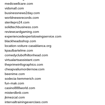
medicwellcare.com
vidsmall.com
businessnews2day.com
worldnewsrecords.com
sterilepro24.com
solidtechbusiness.com
reviewcardgaming.com
experiencedexpertstowingservice.com
blackheadsshop.com
location-voiture-casablanca.org
kpaulbartelme.com
comedyclubofhiltonhead.com
virtualartsassistant.com
theprimeinfographics.com
cheapvaliumordernow.com
beenime.com
sodecia-kemmerich.com
fun-mak.com
casino888world.com
misterdbnb.com
jkmezcal.com
intervaltrainingexercises.com