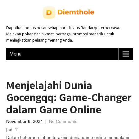
Dapatkan bonus besar setiap hari di situs Bandarqq terpercaya.
Mainkan poker dan nikmati berbagai promosi menarik untuk
meningkatkan peluang menang Anda.
Menu
Menjelajahi Dunia
Gocengqq: Game-Changer
dalam Game Online
November 8, 2024
|
No Comments
[ad_1]
Dalam beberapa tahun terakhir, dunia game online mengalami