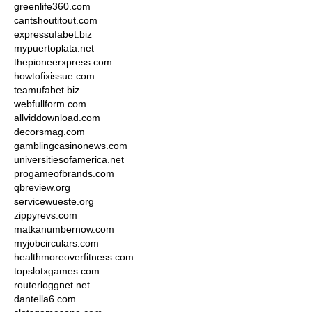
greenlife360.com
cantshoutitout.com
expressufabet.biz
mypuertoplata.net
thepioneerxpress.com
howtofixissue.com
teamufabet.biz
webfullform.com
allviddownload.com
decorsmag.com
gamblingcasinonews.com
universitiesofamerica.net
progameofbrands.com
qbreview.org
servicewueste.org
zippyrevs.com
matkanumbernow.com
myjobcirculars.com
healthmoreoverfitness.com
topslotxgames.com
routerloggnet.net
dantella6.com