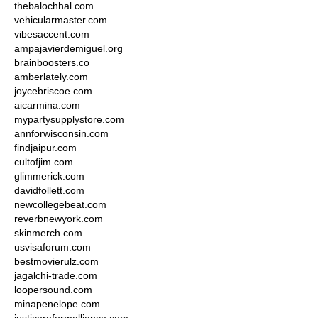
thebalochhal.com
vehicularmaster.com
vibesaccent.com
ampajavierdemiguel.org
brainboosters.co
amberlately.com
joycebriscoe.com
aicarmina.com
mypartysupplystore.com
annforwisconsin.com
findjaipur.com
cultofjim.com
glimmerick.com
davidfollett.com
newcollegebeat.com
reverbnewyork.com
skinmerch.com
usvisaforum.com
bestmovierulz.com
jagalchi-trade.com
loopersound.com
minapenelope.com