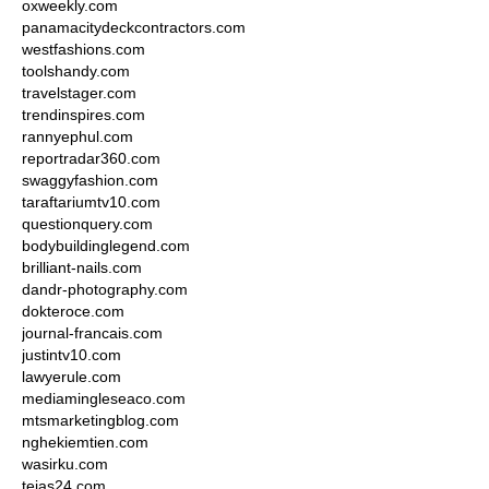
oxweekly.com
panamacitydeckcontractors.com
westfashions.com
toolshandy.com
travelstager.com
trendinspires.com
rannyephul.com
reportradar360.com
swaggyfashion.com
taraftariumtv10.com
questionquery.com
bodybuildinglegend.com
brilliant-nails.com
dandr-photography.com
dokteroce.com
journal-francais.com
justintv10.com
lawyerule.com
mediamingleseaco.com
mtsmarketingblog.com
nghekiemtien.com
wasirku.com
tejas24.com