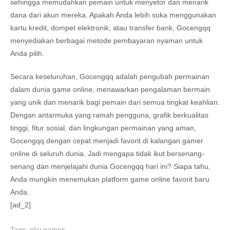
sehingga memudahkan pemain untuk menyetor dan menarik
dana dari akun mereka. Apakah Anda lebih suka menggunakan
kartu kredit, dompet elektronik, atau transfer bank, Gocengqq
menyediakan berbagai metode pembayaran nyaman untuk
Anda pilih.
Secara keseluruhan, Gocengqq adalah pengubah permainan
dalam dunia game online, menawarkan pengalaman bermain
yang unik dan menarik bagi pemain dari semua tingkat keahlian.
Dengan antarmuka yang ramah pengguna, grafik berkualitas
tinggi, fitur sosial, dan lingkungan permainan yang aman,
Gocengqq dengan cepat menjadi favorit di kalangan gamer
online di seluruh dunia. Jadi mengapa tidak ikut bersenang-
senang dan menjelajahi dunia Gocengqq hari ini? Siapa tahu,
Anda mungkin menemukan platform game online favorit baru
Anda.
[ad_2]
Tags:
pkv games