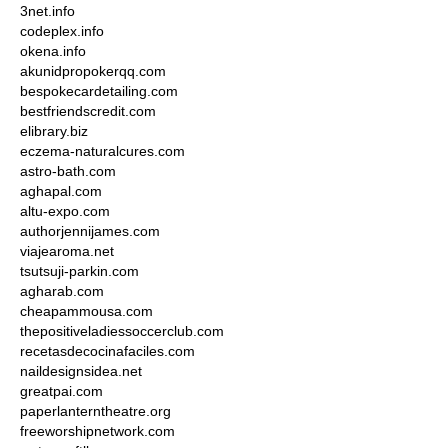
3net.info
codeplex.info
okena.info
akunidpropokerqq.com
bespokecardetailing.com
bestfriendscredit.com
elibrary.biz
eczema-naturalcures.com
astro-bath.com
aghapal.com
altu-expo.com
authorjennijames.com
viajearoma.net
tsutsuji-parkin.com
agharab.com
cheapammousa.com
thepositiveladiessoccerclub.com
recetasdecocinafaciles.com
naildesignsidea.net
greatpai.com
paperlanterntheatre.org
freeworshipnetwork.com