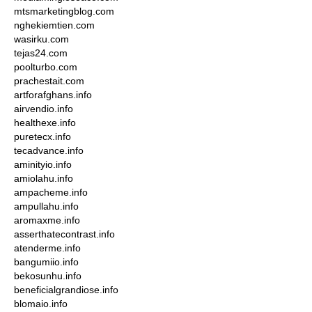
mtsmarketingblog.com
nghekiemtien.com
wasirku.com
tejas24.com
poolturbo.com
prachestait.com
artforafghans.info
airvendio.info
healthexe.info
puretecx.info
tecadvance.info
aminityio.info
amiolahu.info
ampacheme.info
ampullahu.info
aromaxme.info
asserthatecontrast.info
atenderme.info
bangumiio.info
bekosunhu.info
beneficialgrandiose.info
blomaio.info