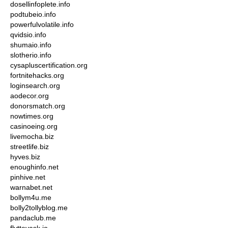
dosellinfoplete.info
podtubeio.info
powerfulvolatile.info
qvidsio.info
shumaio.info
slotherio.info
cysapluscertification.org
fortnitehacks.org
loginsearch.org
aodecor.org
donorsmatch.org
nowtimes.org
casinoeing.org
livemocha.biz
streetlife.biz
hyves.biz
enoughinfo.net
pinhive.net
warnabet.net
bollym4u.me
bolly2tollyblog.me
pandaclub.me