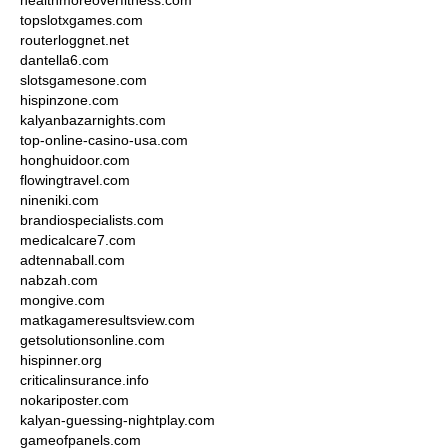
healthmoreoverfitness.com
topslotxgames.com
routerloggnet.net
dantella6.com
slotsgamesone.com
hispinzone.com
kalyanbazarnights.com
top-online-casino-usa.com
honghuidoor.com
flowingtravel.com
nineniki.com
brandiospecialists.com
medicalcare7.com
adtennaball.com
nabzah.com
mongive.com
matkagameresultsview.com
getsolutionsonline.com
hispinner.org
criticalinsurance.info
nokariposter.com
kalyan-guessing-nightplay.com
gameofpanels.com