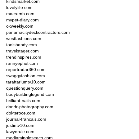
kindsmarket.com
luvelylife.com
macramb.com
mypet-diary.com
oxweekly.com
panamacitydeckcontractors.com
westfashions.com
toolshandy.com
travelstager.com
trendinspires.com
rannyephul.com
reportradar360.com
swaggyfashion.com
taraftariumtv10.com
questionquery.com
bodybuildinglegend.com
brilliant-nails.com
dandr-photography.com
dokteroce.com
journal-francais.com
justintv10.com
lawyerule.com
mediamingleseaco.com