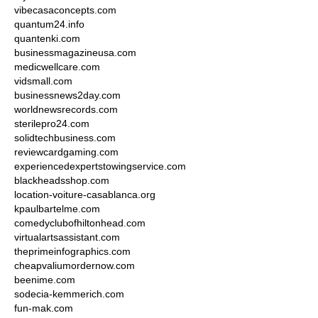
vibecasaconcepts.com
quantum24.info
quantenki.com
businessmagazineusa.com
medicwellcare.com
vidsmall.com
businessnews2day.com
worldnewsrecords.com
sterilepro24.com
solidtechbusiness.com
reviewcardgaming.com
experiencedexpertstowingservice.com
blackheadsshop.com
location-voiture-casablanca.org
kpaulbartelme.com
comedyclubofhiltonhead.com
virtualartsassistant.com
theprimeinfographics.com
cheapvaliumordernow.com
beenime.com
sodecia-kemmerich.com
fun-mak.com