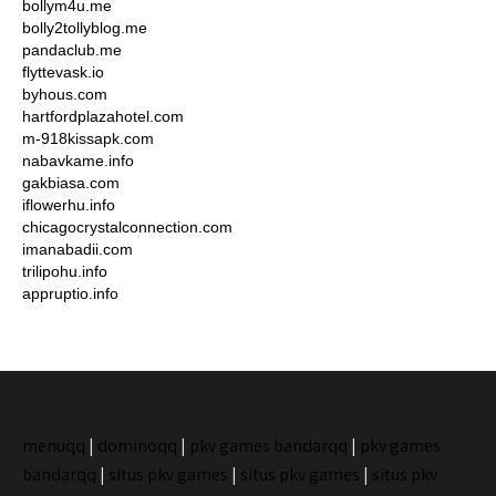
bollym4u.me
bolly2tollyblog.me
pandaclub.me
flyttevask.io
byhous.com
hartfordplazahotel.com
m-918kissapk.com
nabavkame.info
gakbiasa.com
iflowerhu.info
chicagocrystalconnection.com
imanabadii.com
trilipohu.info
appruptio.info
menuqq
|
dominoqq
|
pkv games bandarqq
|
pkv games
bandarqq
|
situs pkv games
|
situs pkv games
|
situs pkv