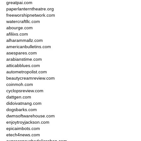
greatpai.com
paperlanterntheatre.org
freeworshipnetwork.com
watercraftllc.com
abourge.com
afiliixs.com
alharammallz.com
americanbulletins.com
asespares.com
arabianstime.com
atticabblues.com
autometropolist.com
beautycreamreview.com
coinmoh.com
cyclopsreview.com
dattgen.com
didoivatnang.com
dogsbarks.com
dwmsoftwarehouse.com
enjoytroyjackson.com
epicaimbots.com
etech4news.com