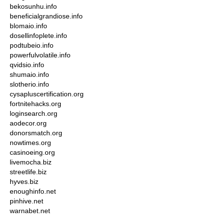
bekosunhu.info
beneficialgrandiose.info
blomaio.info
dosellinfoplete.info
podtubeio.info
powerfulvolatile.info
qvidsio.info
shumaio.info
slotherio.info
cysapluscertification.org
fortnitehacks.org
loginsearch.org
aodecor.org
donorsmatch.org
nowtimes.org
casinoeing.org
livemocha.biz
streetlife.biz
hyves.biz
enoughinfo.net
pinhive.net
warnabet.net