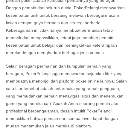
pemain poker adalah kumpulan pemainnya yang beragam.
Dengan pemain dari seluruh dunia, PokerPelangi menawarkan
kesempatan unik untuk bersaing melawan berbagai macam
lawan dengan gaya bermain dan strategi berbeda.
Keberagaman ini tidak hanya membuat permainan tetap
menarik dan mengasyikkan, tetapi juga memberi pemain
kesempatan untuk belajar dan meningkatkan keterampilan
mereka dengan menghadapi berbagai jenis pemain.
Selain beragam permainan dan kumpulan pemain yang
beragam, PokerPelangi juga menawarkan sejumlah fitur yang
membuatnya menonjol dari platform poker online lainnya. Salah
satu fitur tersebut adalah antarmuka yang ramah pengguna,
yang memudahkan pemain menavigasi situs dan menemukan
game yang mereka cari. Apakah Anda seorang pemula atau
profesional berpengalaman, desain intuitif PokerPelangi
memastikan bahwa pemain dari semua level dapat dengan
mudah menemukan jalan mereka di platform.