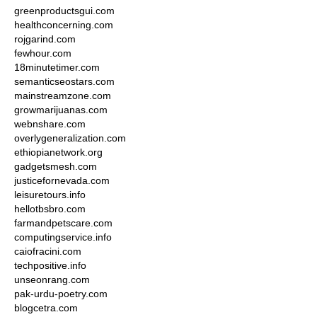
greenproductsgui.com
healthconcerning.com
rojgarind.com
fewhour.com
18minutetimer.com
semanticseostars.com
mainstreamzone.com
growmarijuanas.com
webnshare.com
overlygeneralization.com
ethiopianetwork.org
gadgetsmesh.com
justicefornevada.com
leisuretours.info
hellotbsbro.com
farmandpetscare.com
computingservice.info
caiofracini.com
techpositive.info
unseonrang.com
pak-urdu-poetry.com
blogcetra.com