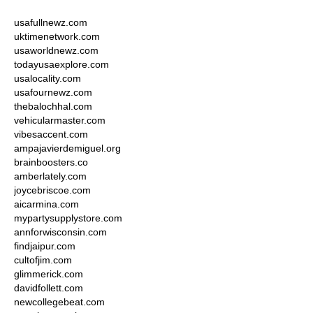
usafullnewz.com
uktimenetwork.com
usaworldnewz.com
todayusaexplore.com
usalocality.com
usafournewz.com
thebalochhal.com
vehicularmaster.com
vibesaccent.com
ampajavierdemiguel.org
brainboosters.co
amberlately.com
joycebriscoe.com
aicarmina.com
mypartysupplystore.com
annforwisconsin.com
findjaipur.com
cultofjim.com
glimmerick.com
davidfollett.com
newcollegebeat.com