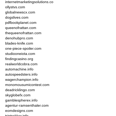
internetmarketingsolutions.co
ollystvs.com
globalnewscx.com
dogslives.com
pdfbookplanet.com
queenofrattan.com
thequeenofrattan.com
denohubpro.com
blades-knife.com
one-piece-spoiler.com
studiooneiota.com
findingcasino.org
realworldcobra.com
automachine.info
autospeedsters.info
wagerchampion.info
monomousumicontest.com
deadricklingo.com
skyglobefx.com
gamblespherex.info
agentur-ramsenthaler.com
eomdesigns.com
triptrekker.info