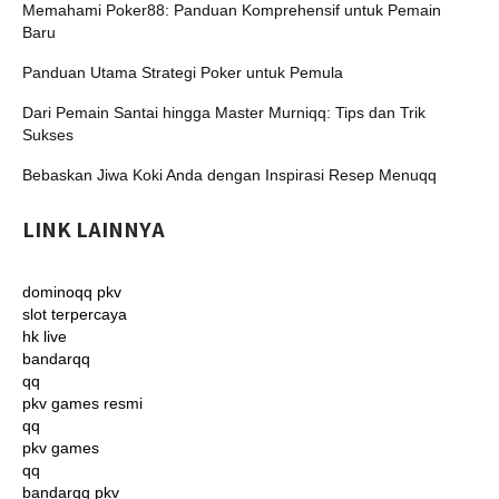
Memahami Poker88: Panduan Komprehensif untuk Pemain
Baru
Panduan Utama Strategi Poker untuk Pemula
Dari Pemain Santai hingga Master Murniqq: Tips dan Trik
Sukses
Bebaskan Jiwa Koki Anda dengan Inspirasi Resep Menuqq
LINK LAINNYA
dominoqq pkv
slot terpercaya
hk live
bandarqq
qq
pkv games resmi
qq
pkv games
qq
bandarqq pkv