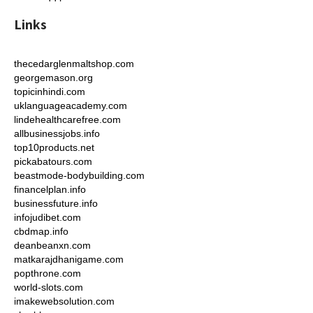
Links
thecedarglenmaltshop.com
georgemason.org
topicinhindi.com
uklanguageacademy.com
lindehealthcarefree.com
allbusinessjobs.info
top10products.net
pickabatours.com
beastmode-bodybuilding.com
financelplan.info
businessfuture.info
infojudibet.com
cbdmap.info
deanbeanxn.com
matkarajdhanigame.com
popthrone.com
world-slots.com
imakewebsolution.com