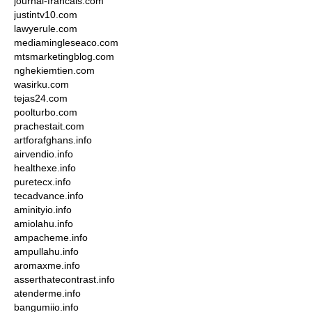
journal-francais.com
justintv10.com
lawyerule.com
mediamingleseaco.com
mtsmarketingblog.com
nghekiemtien.com
wasirku.com
tejas24.com
poolturbo.com
prachestait.com
artforafghans.info
airvendio.info
healthexe.info
puretecx.info
tecadvance.info
aminityio.info
amiolahu.info
ampacheme.info
ampullahu.info
aromaxme.info
asserthatecontrast.info
atenderme.info
bangumiio.info