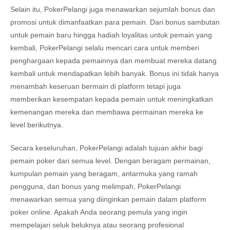
Selain itu, PokerPelangi juga menawarkan sejumlah bonus dan
promosi untuk dimanfaatkan para pemain. Dari bonus sambutan
untuk pemain baru hingga hadiah loyalitas untuk pemain yang
kembali, PokerPelangi selalu mencari cara untuk memberi
penghargaan kepada pemainnya dan membuat mereka datang
kembali untuk mendapatkan lebih banyak. Bonus ini tidak hanya
menambah keseruan bermain di platform tetapi juga
memberikan kesempatan kepada pemain untuk meningkatkan
kemenangan mereka dan membawa permainan mereka ke
level berikutnya.
Secara keseluruhan, PokerPelangi adalah tujuan akhir bagi
pemain poker dari semua level. Dengan beragam permainan,
kumpulan pemain yang beragam, antarmuka yang ramah
pengguna, dan bonus yang melimpah, PokerPelangi
menawarkan semua yang diinginkan pemain dalam platform
poker online. Apakah Anda seorang pemula yang ingin
mempelajari seluk beluknya atau seorang profesional