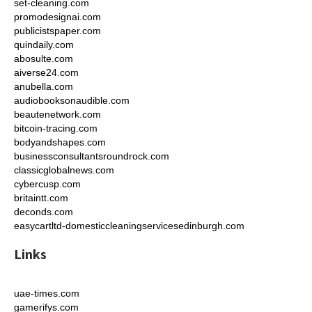
set-cleaning.com
promodesignai.com
publicistspaper.com
quindaily.com
abosulte.com
aiverse24.com
anubella.com
audiobooksonaudible.com
beautenetwork.com
bitcoin-tracing.com
bodyandshapes.com
businessconsultantsroundrock.com
classicglobalnews.com
cybercusp.com
britaintt.com
deconds.com
easycartltd-domesticcleaningservicesedinburgh.com
Links
uae-times.com
gamerifys.com