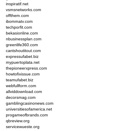
inspiratif.net
vsmsnetworks.com
offthem.com
ibommatv.com
techporfit.com
bekasionline.com
nbusinessplan.com
greenlife360.com
cantshoutitout.com
expressufabet.biz
mypuertoplata.net
thepioneerxpress.com
howtofixissue.com
teamufabet.biz
webfullform.com
allviddownload.com
decorsmag.com
gamblingcasinonews.com
universitiesofamerica.net
progameofbrands.com
qbreview.org
servicewueste.org