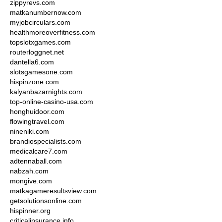
zippyrevs.com
matkanumbernow.com
myjobcirculars.com
healthmoreoverfitness.com
topslotxgames.com
routerloggnet.net
dantella6.com
slotsgamesone.com
hispinzone.com
kalyanbazarnights.com
top-online-casino-usa.com
honghuidoor.com
flowingtravel.com
nineniki.com
brandiospecialists.com
medicalcare7.com
adtennaball.com
nabzah.com
mongive.com
matkagameresultsview.com
getsolutionsonline.com
hispinner.org
criticalinsurance.info