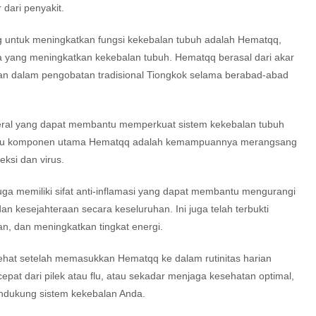
 dari penyakit.
g untuk meningkatkan fungsi kekebalan tubuh adalah Hematqq,
a yang meningkatkan kekebalan tubuh. Hematqq berasal dari akar
n dalam pengobatan tradisional Tiongkok selama berabad-abad
neral yang dapat membantu memperkuat sistem kekebalan tubuh
 satu komponen utama Hematqq adalah kemampuannya merangsang
eksi dan virus.
ga memiliki sifat anti-inflamasi yang dapat membantu mengurangi
kesejahteraan secara keseluruhan. Ini juga telah terbukti
, dan meningkatkan tingkat energi.
ehat setelah memasukkan Hematqq ke dalam rutinitas harian
epat dari pilek atau flu, atau sekadar menjaga kesehatan optimal,
dukung sistem kekebalan Anda.