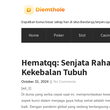
Dapatkan bonus besar setiap hari di situs Bandarqq terperca
Home
Poker
Slot
Casi
Hematqq: Senjata Raha
Kekebalan Tubuh
October 31, 2024
|
No Comments
[ad_1]
Di dunia yang serba cepat saat ini, memprioritaskan kes
aspek kunci dalam menjaga gaya hidup sehat adalah mem
baik. Dengan pandemi global yang sedang berlangsung d