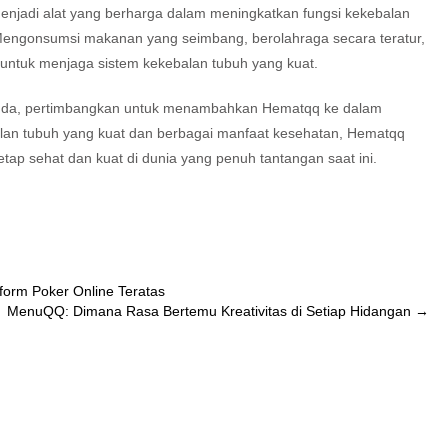
enjadi alat yang berharga dalam meningkatkan fungsi kekebalan
Mengonsumsi makanan yang seimbang, berolahraga secara teratur,
g untuk menjaga sistem kekebalan tubuh yang kuat.
 Anda, pertimbangkan untuk menambahkan Hematqq ke dalam
balan tubuh yang kuat dan berbagai manfaat kesehatan, Hematqq
etap sehat dan kuat di dunia yang penuh tantangan saat ini.
rm Poker Online Teratas
MenuQQ: Dimana Rasa Bertemu Kreativitas di Setiap Hidangan
→