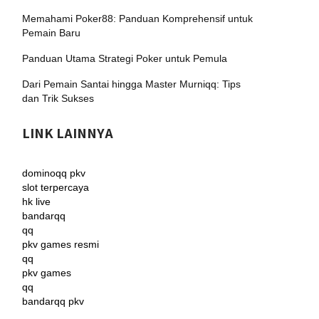
Memahami Poker88: Panduan Komprehensif untuk
Pemain Baru
Panduan Utama Strategi Poker untuk Pemula
Dari Pemain Santai hingga Master Murniqq: Tips
dan Trik Sukses
LINK LAINNYA
dominoqq pkv
slot terpercaya
hk live
bandarqq
qq
pkv games resmi
qq
pkv games
qq
bandarqq pkv