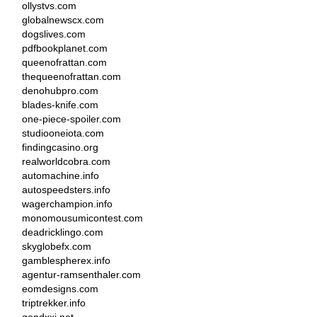
ollystvs.com
globalnewscx.com
dogslives.com
pdfbookplanet.com
queenofrattan.com
thequeenofrattan.com
denohubpro.com
blades-knife.com
one-piece-spoiler.com
studiooneiota.com
findingcasino.org
realworldcobra.com
automachine.info
autospeedsters.info
wagerchampion.info
monomousumicontest.com
deadricklingo.com
skyglobefx.com
gamblespherex.info
agentur-ramsenthaler.com
eomdesigns.com
triptrekker.info