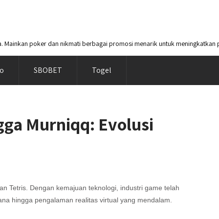
ya. Mainkan poker dan nikmati berbagai promosi menarik untuk meningkatkan
no
SBOBET
Togel
ngga Murniqq: Evolusi
 Tetris. Dengan kemajuan teknologi, industri game telah
na hingga pengalaman realitas virtual yang mendalam.