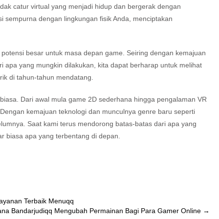
dak catur virtual yang menjadi hidup dan bergerak dengan
rasi sempurna dengan lingkungan fisik Anda, menciptakan
 potensi besar untuk masa depan game. Seiring dengan kemajuan
apa yang mungkin dilakukan, kita dapat berharap untuk melihat
rik di tahun-tahun mendatang.
ar biasa. Dari awal mula game 2D sederhana hingga pengalaman VR
 Dengan kemajuan teknologi dan munculnya genre baru seperti
belumnya. Saat kami terus mendorong batas-batas dari apa yang
r biasa apa yang terbentang di depan.
 Layanan Terbaik Menuqq
mana Bandarjudiqq Mengubah Permainan Bagi Para Gamer Online
→