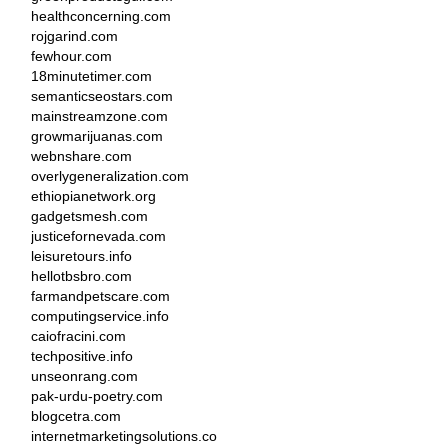
healthconcerning.com
rojgarind.com
fewhour.com
18minutetimer.com
semanticseostars.com
mainstreamzone.com
growmarijuanas.com
webnshare.com
overlygeneralization.com
ethiopianetwork.org
gadgetsmesh.com
justicefornevada.com
leisuretours.info
hellotbsbro.com
farmandpetscare.com
computingservice.info
caiofracini.com
techpositive.info
unseonrang.com
pak-urdu-poetry.com
blogcetra.com
internetmarketingsolutions.co