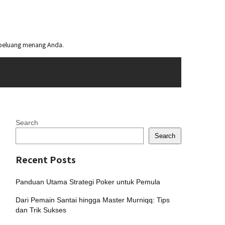
 peluang menang Anda.
Search
Search
Recent Posts
Panduan Utama Strategi Poker untuk Pemula
Dari Pemain Santai hingga Master Murniqq: Tips
dan Trik Sukses