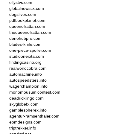
ollystvs.com
globalnewscx.com
dogslives.com
pdfbookplanet.com
queenofrattan.com
thequeenofrattan.com
denohubpro.com
blades-knife.com
one-piece-spoiler.com
studiooneiota.com
findingcasino.org
realworldcobra.com
automachine.info
autospeedsters.info
wagerchampion.info
monomousumicontest.com
deadricklingo.com
skyglobefx.com
gamblespherex.info
agentur-ramsenthaler.com
eomdesigns.com
triptrekker.info