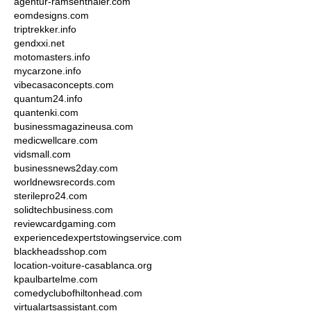
agentur-ramsenthaler.com
eomdesigns.com
triptrekker.info
gendxxi.net
motomasters.info
mycarzone.info
vibecasaconcepts.com
quantum24.info
quantenki.com
businessmagazineusa.com
medicwellcare.com
vidsmall.com
businessnews2day.com
worldnewsrecords.com
sterilepro24.com
solidtechbusiness.com
reviewcardgaming.com
experiencedexpertstowingservice.com
blackheadsshop.com
location-voiture-casablanca.org
kpaulbartelme.com
comedyclubofhiltonhead.com
virtualartsassistant.com