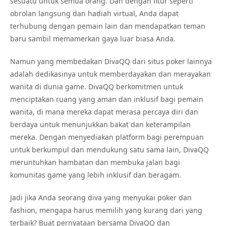
sesuatu untuk semua orang. Dan dengan fitur seperti
obrolan langsung dan hadiah virtual, Anda dapat
terhubung dengan pemain lain dan mendapatkan teman
baru sambil memamerkan gaya luar biasa Anda.
Namun yang membedakan DivaQQ dari situs poker lainnya
adalah dedikasinya untuk memberdayakan dan merayakan
wanita di dunia game. DivaQQ berkomitmen untuk
menciptakan ruang yang aman dan inklusif bagi pemain
wanita, di mana mereka dapat merasa percaya diri dan
berdaya untuk menunjukkan bakat dan keterampilan
mereka. Dengan menyediakan platform bagi perempuan
untuk berkumpul dan mendukung satu sama lain, DivaQQ
meruntuhkan hambatan dan membuka jalan bagi
komunitas game yang lebih inklusif dan beragam.
Jadi jika Anda seorang diva yang menyukai poker dan
fashion, mengapa harus memilih yang kurang dari yang
terbaik? Buat pernyataan bersama DivaQQ dan