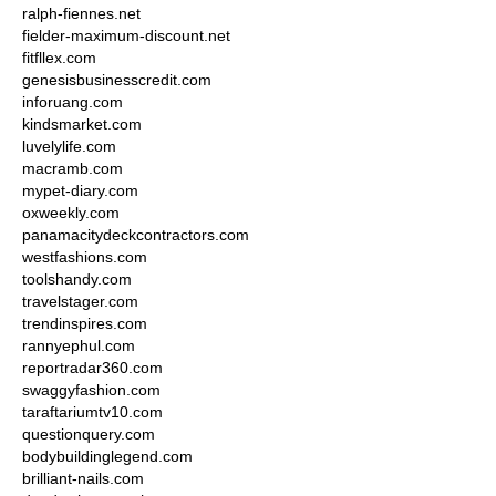
ralph-fiennes.net
fielder-maximum-discount.net
fitfllex.com
genesisbusinesscredit.com
inforuang.com
kindsmarket.com
luvelylife.com
macramb.com
mypet-diary.com
oxweekly.com
panamacitydeckcontractors.com
westfashions.com
toolshandy.com
travelstager.com
trendinspires.com
rannyephul.com
reportradar360.com
swaggyfashion.com
taraftariumtv10.com
questionquery.com
bodybuildinglegend.com
brilliant-nails.com