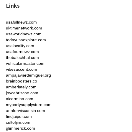
Links
usafullnewz.com
uktimenetwork.com
usaworldnewz.com
todayusaexplore.com
usalocality.com
usafournewz.com
thebalochhal.com
vehicularmaster.com
vibesaccent.com
ampajavierdemiguel.org
brainboosters.co
amberlately.com
joycebriscoe.com
aicarmina.com
mypartysupplystore.com
annforwisconsin.com
findjaipur.com
cultofjim.com
glimmerick.com