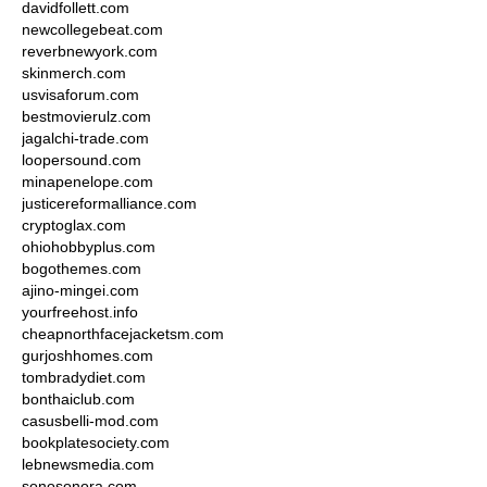
davidfollett.com
newcollegebeat.com
reverbnewyork.com
skinmerch.com
usvisaforum.com
bestmovierulz.com
jagalchi-trade.com
loopersound.com
minapenelope.com
justicereformalliance.com
cryptoglax.com
ohiohobbyplus.com
bogothemes.com
ajino-mingei.com
yourfreehost.info
cheapnorthfacejacketsm.com
gurjoshhomes.com
tombradydiet.com
bonthaiclub.com
casusbelli-mod.com
bookplatesociety.com
lebnewsmedia.com
sonosonora.com