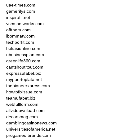
uae-times.com
gamerifys.com
inspiratif.net
vsmsnetworks.com
offthem.com
ibommatv.com
techporfit.com
bekasionline.com
nbusinessplan.com
greenlife360.com
cantshoutitout.com
expressufabet.biz
mypuertoplata.net
thepioneerxpress.com
howtofixissue.com
teamufabet.biz
webfullform.com
allviddownload.com
decorsmag.com
gamblingcasinonews.com
universitiesofamerica.net
progameofbrands.com