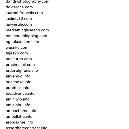
dandr-photography.com
dokteroce.com
journal-francais.com
justintv10.com
lawyerule.com
mediamingleseaco.com
mtsmarketingblog.com
nghekiemtien.com
wasirku.com
tejas24.com
poolturbo.com
prachestait.com
artforafghans.info
airvendio.info
healthexe.info
puretecx.info
tecadvance.info
aminityio.info
amiolahu.info
ampacheme.info
ampullahu.info
aromaxme.info
asserthatecontrast.info