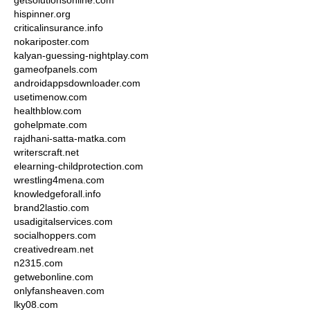
getsolutionsonline.com
hispinner.org
criticalinsurance.info
nokariposter.com
kalyan-guessing-nightplay.com
gameofpanels.com
androidappsdownloader.com
usetimenow.com
healthblow.com
gohelpmate.com
rajdhani-satta-matka.com
writerscraft.net
elearning-childprotection.com
wrestling4mena.com
knowledgeforall.info
brand2lastio.com
usadigitalservices.com
socialhoppers.com
creativedream.net
n2315.com
getwebonline.com
onlyfansheaven.com
lky08.com