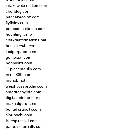
imakewebsolution.com
che-blog.com
pancakecoinz.com
flyfinley.com
prideconsultation.com
hountinglil.info
chakraaffirmations.net
bestjokes4u.com
lustgurgaon.com
geniejaar.com
bobbyslot.com
11placemoulin.com
mintz360.com
mohob.net
weightlossprodigy.com
smarttechyinfo.com
digitalnotebook.org
maxualguru.com
bongdasuncity.com
slot-pachi.com
freespinsslot.com
paradisefurballs.com