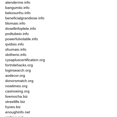
atenderme.info
bangumiio.info
bekosunhu.info
beneficialgrandiose.info
blomaio.info
dosellinfoplete.info
podtubeio.info
powerfulvolatile.info
qvidsio.info
shumaio.info
slotherio.info
cysapluscertification.org
fortnitehacks.org
loginsearch.org
aodecor.org
donorsmatch.org
nowtimes.org
casinoeing.org
livemocha.biz
streetlife.biz
hyves.biz
enoughinfo.net