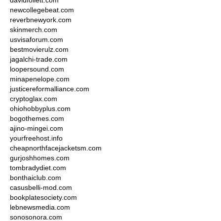
davidfollett.com
newcollegebeat.com
reverbnewyork.com
skinmerch.com
usvisaforum.com
bestmovierulz.com
jagalchi-trade.com
loopersound.com
minapenelope.com
justicereformalliance.com
cryptoglax.com
ohiohobbyplus.com
bogothemes.com
ajino-mingei.com
yourfreehost.info
cheapnorthfacejacketsm.com
gurjoshhomes.com
tombradydiet.com
bonthaiclub.com
casusbelli-mod.com
bookplatesociety.com
lebnewsmedia.com
sonosonora.com