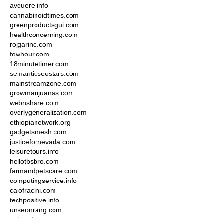
aveuere.info
cannabinoidtimes.com
greenproductsgui.com
healthconcerning.com
rojgarind.com
fewhour.com
18minutetimer.com
semanticseostars.com
mainstreamzone.com
growmarijuanas.com
webnshare.com
overlygeneralization.com
ethiopianetwork.org
gadgetsmesh.com
justicefornevada.com
leisuretours.info
hellotbsbro.com
farmandpetscare.com
computingservice.info
caiofracini.com
techpositive.info
unseonrang.com