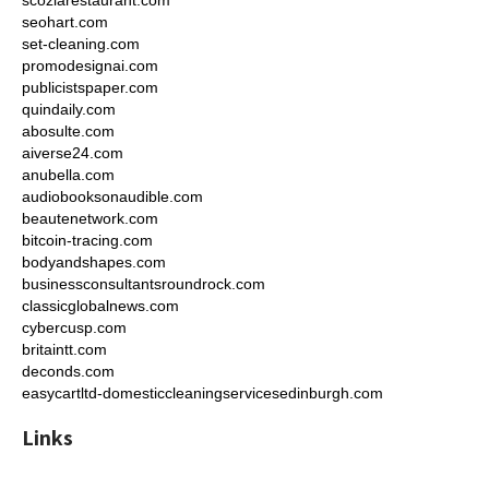
scoziarestaurant.com
seohart.com
set-cleaning.com
promodesignai.com
publicistspaper.com
quindaily.com
abosulte.com
aiverse24.com
anubella.com
audiobooksonaudible.com
beautenetwork.com
bitcoin-tracing.com
bodyandshapes.com
businessconsultantsroundrock.com
classicglobalnews.com
cybercusp.com
britaintt.com
deconds.com
easycartltd-domesticcleaningservicesedinburgh.com
Links