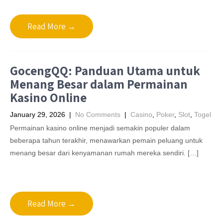
Read More →
GocengQQ: Panduan Utama untuk
Menang Besar dalam Permainan
Kasino Online
January 29, 2026
|
No Comments
|
Casino
,
Poker
,
Slot
,
Togel
Permainan kasino online menjadi semakin populer dalam
beberapa tahun terakhir, menawarkan pemain peluang untuk
menang besar dari kenyamanan rumah mereka sendiri. […]
Read More →