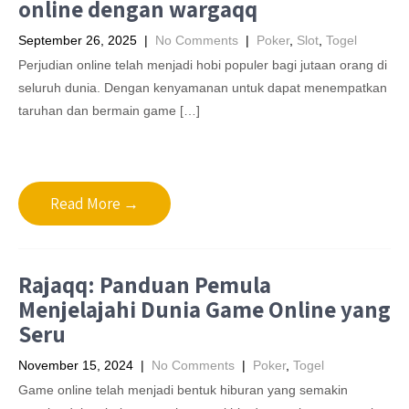
online dengan wargaqq
September 26, 2025
|
No Comments
|
Poker
,
Slot
,
Togel
Perjudian online telah menjadi hobi populer bagi jutaan orang di
seluruh dunia. Dengan kenyamanan untuk dapat menempatkan
taruhan dan bermain game […]
Read More →
Rajaqq: Panduan Pemula
Menjelajahi Dunia Game Online yang
Seru
November 15, 2024
|
No Comments
|
Poker
,
Togel
Game online telah menjadi bentuk hiburan yang semakin