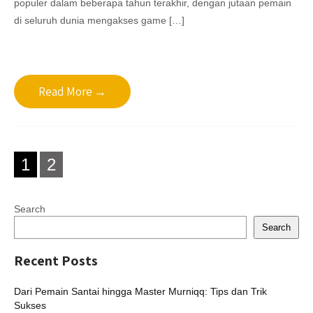
populer dalam beberapa tahun terakhir, dengan jutaan pemain
di seluruh dunia mengakses game […]
Read More →
Posts
1
2
navigation
Search
Search
Recent Posts
Dari Pemain Santai hingga Master Murniqq: Tips dan Trik
Sukses