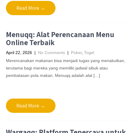
Read More →
Menuqq: Alat Perencanaan Menu
Online Terbaik
April 22, 2026
|
No Comments
|
Poker
,
Togel
Merencanakan makanan bisa menjadi tugas yang menakutkan,
terutama bagi mereka yang memiliki jadwal sibuk atau
pembatasan pola makan. Menuqq adalah alat […]
Read More →
Wargaqq: Platform Tepercaya untuk