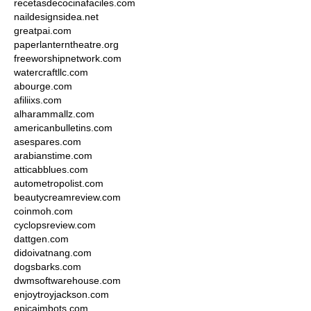
recetasdecocinafaciles.com
naildesignsidea.net
greatpai.com
paperlanterntheatre.org
freeworshipnetwork.com
watercraftllc.com
abourge.com
afiliixs.com
alharammallz.com
americanbulletins.com
asespares.com
arabianstime.com
atticabblues.com
autometropolist.com
beautycreamreview.com
coinmoh.com
cyclopsreview.com
dattgen.com
didoivatnang.com
dogsbarks.com
dwmsoftwarehouse.com
enjoytroyjackson.com
epicaimbots.com